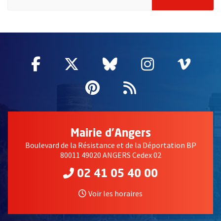
2632
Facebook
, Ouvre une nouvelle fenêtre
Twitter
, Ouvre une nouvelle fe
Bluesky
, Ouvre une nouv
Instagram
, Ouvre un
Vime
, Ouv
Pinterest
, Ouvre une nouvell
Flux RSS
Mairie d'Angers
Boulevard de la Résistance et de la Déportation BP
80011 49020 ANGERS Cedex 02
02 41 05 40 00
Voir les horaires