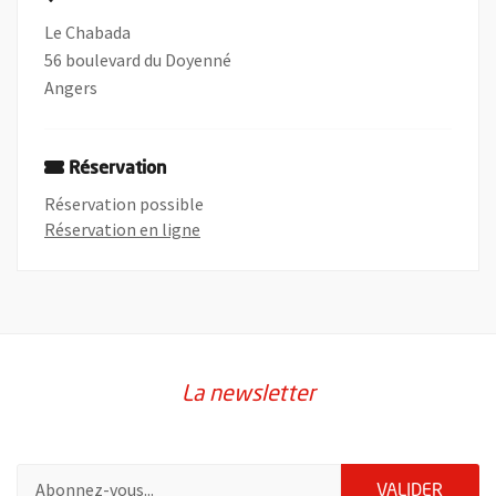
Le Chabada
56 boulevard du Doyenné
Angers
Réservation
Réservation possible
, Ouvre une nouvelle fenêtre
Réservation en ligne
La newsletter
Pour vous inscrire à la lettre d'information de la ville d'Angers
ENVOY
VALIDER