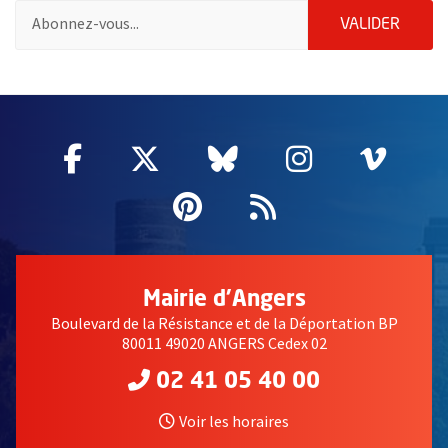
Pour vous inscrire à la lettre d'information de la ville d'Angers
ENVOY
VALIDER
2632
Facebook
, Ouvre une nouvelle fenêtre
Twitter
, Ouvre une nouvelle fe
Bluesky
, Ouvre une nouv
Instagram
, Ouvre un
Vime
, Ouv
Pinterest
, Ouvre une nouvell
Flux RSS
Mairie d'Angers
Boulevard de la Résistance et de la Déportation BP
80011 49020 ANGERS Cedex 02
02 41 05 40 00
Voir les horaires