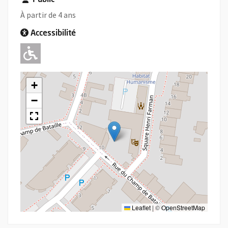
Public
À partir de 4 ans
Accessibilité
Adapté pour l'handicap Moteur
+
−
Leaflet
|
©
OpenStreetMap