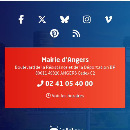
Facebook
, Ouvre une nouvelle fenêtre
Twitter
, Ouvre une nouvelle fe
Bluesky
, Ouvre une nouv
Instagram
, Ouvre un
Vime
, Ouv
Pinterest
, Ouvre une nouvell
Flux RSS
Mairie d'Angers
Boulevard de la Résistance et de la Déportation BP
80011 49020 ANGERS Cedex 02
02 41 05 40 00
Voir les horaires
, Ouvre une nouvelle fe