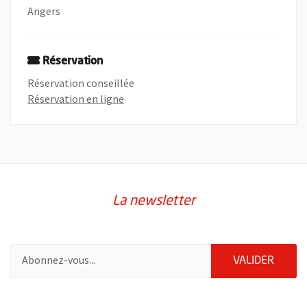
Angers
Réservation
Réservation conseillée
, Ouvre une nouvelle fenêtre
Réservation en ligne
La newsletter
Pour vous inscrire à la lettre d'information de la ville d'Angers
ENVOY
VALIDER
2632