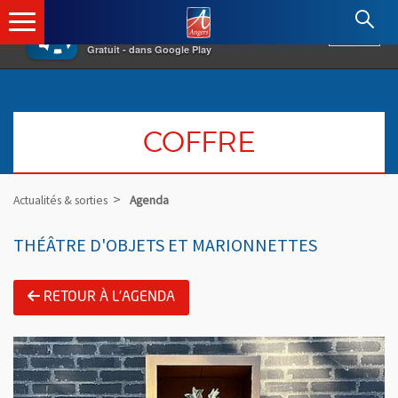
×
Angers.fr : Retour à l'accueil
AF
Vivre à Angers
VOIR
Ville d'Angers
Gratuit - dans Google Play
COFFRE
Actualités & sorties
Agenda
THÉÂTRE D'OBJETS ET MARIONNETTES
RETOUR À L'AGENDA