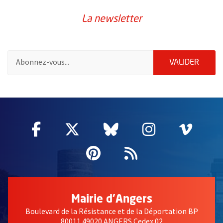
La newsletter
Pour vous inscrire à la lettre d'information de la ville d'Angers
ENVOY
VALIDER
2632
Facebook
, Ouvre une nouvelle fenêtre
Twitter
, Ouvre une nouvelle fe
Bluesky
, Ouvre une nouv
Instagram
, Ouvre un
Vime
, Ouv
Pinterest
, Ouvre une nouvell
Flux RSS
Mairie d'Angers
Boulevard de la Résistance et de la Déportation BP
80011 49020 ANGERS Cedex 02