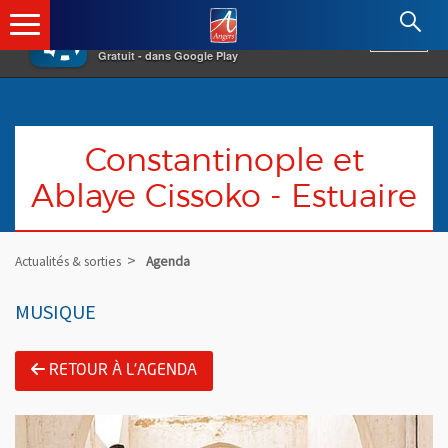
×
Angers.fr : Retour à l'accueil
AF
Vivre à Angers
VOIR
Ville d'Angers
Gratuit - dans Google Play
Constantinople et
Ablaye Cissoko - Estuaire
Actualités & sorties
Agenda
MUSIQUE
RETOUR À L'AGENDA