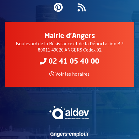
Pinterest
, Ouvre une nouvell
Flux RSS
Mairie d'Angers
Boulevard de la Résistance et de la Déportation BP
80011 49020 ANGERS Cedex 02
02 41 05 40 00
Voir les horaires
, Ouvre une nouvelle fe
, Ouvre une nouvelle fe