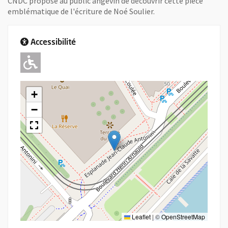
CNDC propose au public angevin de découvrir cette pièce
emblématique de l'écriture de Noé Soulier.
Accessibilité
Adapté pour l'handicap Moteur
+
−
Leaflet
|
©
OpenStreetMap