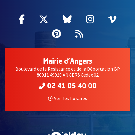
Facebook
, Ouvre une nouvelle fenêtre
Twitter
, Ouvre une nouvelle fe
Bluesky
, Ouvre une nouv
Instagram
, Ouvre un
Vime
, Ouv
Pinterest
, Ouvre une nouvell
Flux RSS
Mairie d'Angers
Boulevard de la Résistance et de la Déportation BP
80011 49020 ANGERS Cedex 02
02 41 05 40 00
Voir les horaires
, Ouvre une nouvelle fe