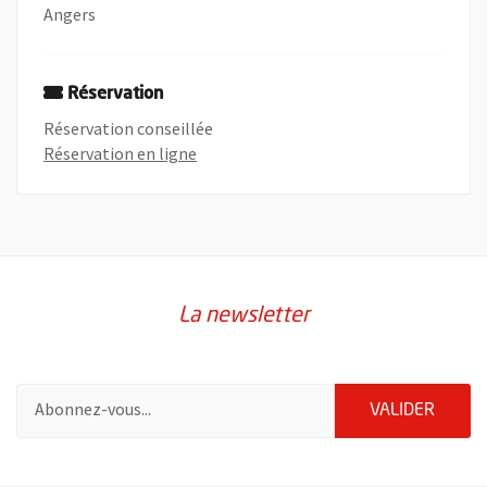
Angers
Réservation
Réservation conseillée
, Ouvre une nouvelle fenêtre
Réservation en ligne
La newsletter
Pour vous inscrire à la lettre d'information de la ville d'Angers
ENVOY
VALIDER
2632