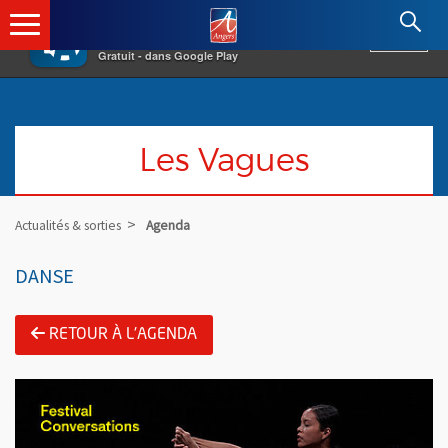
×
Angers.fr : Retour à l'accueil
AF
Vivre à Angers
VOIR
Ville d'Angers
Gratuit - dans Google Play
Les Vagues
Actualités & sorties
Agenda
DANSE
RETOUR À L'AGENDA