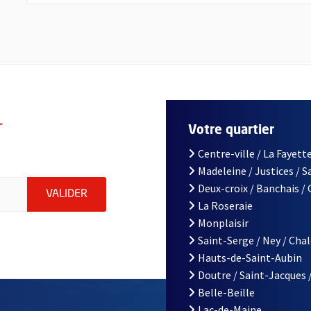
r
Votre quartier
Centre-ville / La Fayette
Madeleine / Justices / 
le d'Angers, indiquez votre email (champ obligatoire)
Deux-croix / Banchais /
ENVOYER MA DEMANDE D'INSCRIPTION À LA L
VALIDER
La Roseraie
Monplaisir
Saint-Serge / Ney / Cha
Hauts-de-Saint-Aubin
Doutre / Saint-Jacques 
Belle-Beille
Lac-de-Maine