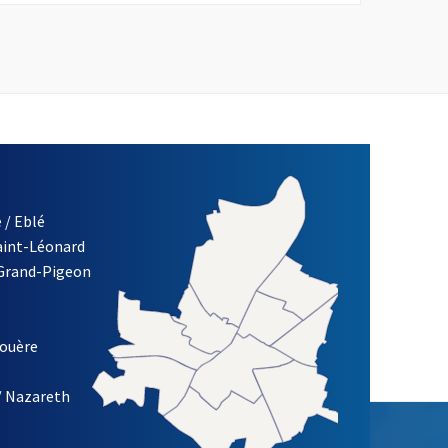
 / Eblé
Saint-Léonard
 Grand-Pigeon
ETTRE D'INFORMATION DE LA VILLE D'ANGERS
louère
/ Nazareth