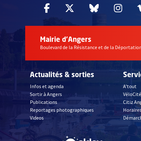
Facebook
, Ouvre une nouvelle fe
Twitter
, Ouvre une nouv
Bluesky
, Ouvre un
Inst
, Ou
Mairie d'Angers
Boulevard de la Résistance et de la Déportati
Actualités & sorties
Serv
Infos et agenda
A'tout
Sortir à Angers
VéloCit
Publications
Citiz An
Reportages photographiques
Horaires
, Ouvre une nouvelle fenêtre
Videos
Démarch
, Ouvre une nouve