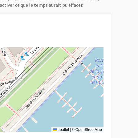
éactiver ce que le temps aurait pu effacer.
r
Leaflet
|
©
OpenStreetMap