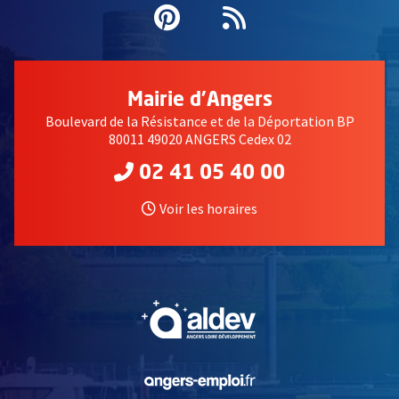
Pinterest
, Ouvre une nouvell
Flux RSS
Mairie d'Angers
Boulevard de la Résistance et de la Déportation BP
80011 49020 ANGERS Cedex 02
02 41 05 40 00
Voir les horaires
, Ouvre une nouvelle fe
, Ouvre une nouvelle fe