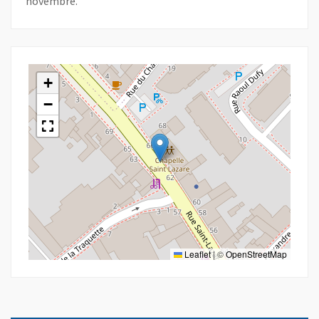
novembre.
+
−
Leaflet
|
©
OpenStreetMap