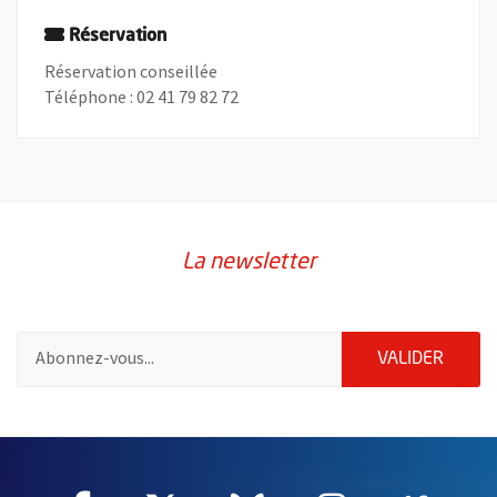
Réservation
Réservation conseillée
Téléphone : 02 41 79 82 72
La newsletter
Pour vous inscrire à la lettre d'information de la ville d'Angers
ENVOY
VALIDER
2632