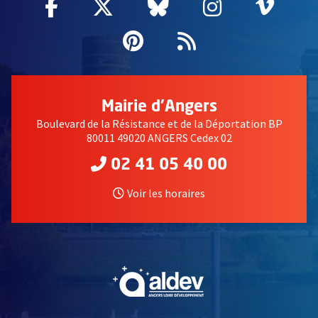
Facebook
, Ouvre une nouvelle fenêtre
Twitter
, Ouvre une nouvelle fe
Bluesky
, Ouvre une nouv
Instagram
, Ouvre un
Vime
, Ouv
Pinterest
, Ouvre une nouvell
Flux RSS
Mairie d'Angers
Boulevard de la Résistance et de la Déportation BP
80011 49020 ANGERS Cedex 02
02 41 05 40 00
Voir les horaires
, Ouvre une nouvelle fe