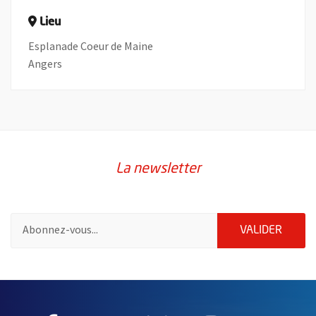
Lieu
Esplanade Coeur de Maine
Angers
La newsletter
Pour vous inscrire à la lettre d'information de la ville d'Angers
ENVOY
VALIDER
2632