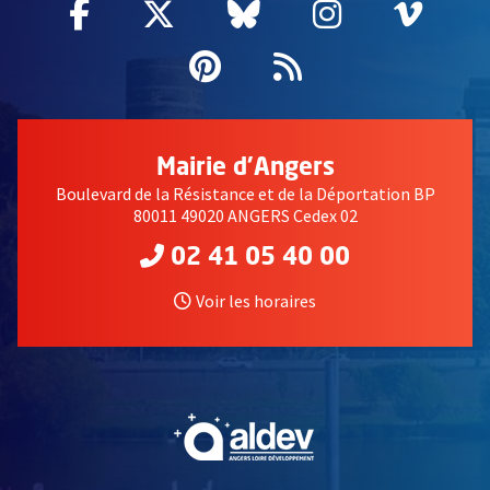
Facebook
, Ouvre une nouvelle fenêtre
Twitter
, Ouvre une nouvelle fe
Bluesky
, Ouvre une nouv
Instagram
, Ouvre un
Vime
, Ouv
Pinterest
, Ouvre une nouvell
Flux RSS
Mairie d'Angers
Boulevard de la Résistance et de la Déportation BP
80011 49020 ANGERS Cedex 02
02 41 05 40 00
Voir les horaires
, Ouvre une nouvelle fe