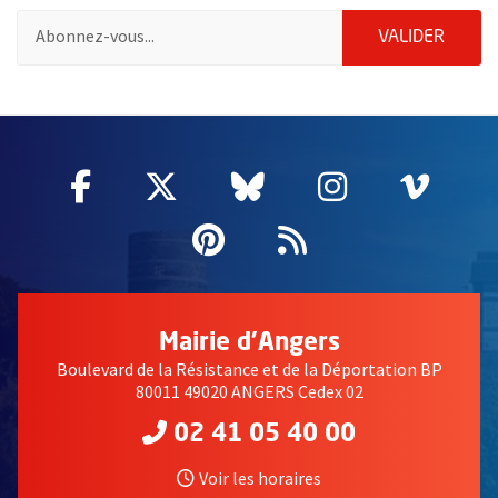
Pour vous inscrire à la lettre d'information de la ville d'Angers
ENVOY
VALIDER
2632
Facebook
, Ouvre une nouvelle fenêtre
Twitter
, Ouvre une nouvelle fe
Bluesky
, Ouvre une nouv
Instagram
, Ouvre un
Vime
, Ouv
Pinterest
, Ouvre une nouvell
Flux RSS
Mairie d'Angers
Boulevard de la Résistance et de la Déportation BP
80011 49020 ANGERS Cedex 02
02 41 05 40 00
Voir les horaires