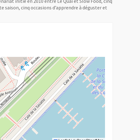
ariat initié en 2010 entre Le Quai et Slow Food, cinq
e saison, cinq occasions d’apprendre à déguster et
r