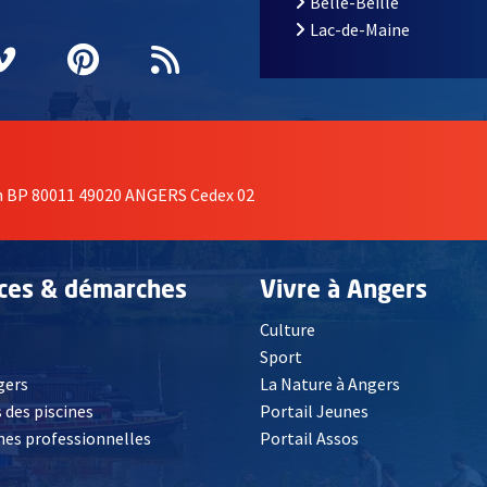
Belle-Beille
Lac-de-Maine
nêtre
elle fenêtre
e nouvelle fenêtre
agram
vre une nouvelle fenêtre
Vimeo
, Ouvre une nouvelle fenêtre
Pinterest
, Ouvre une nouvelle fenêtre
Flux RSS
on BP 80011 49020 ANGERS Cedex 02
ices & démarches
Vivre à Angers
Culture
é
Sport
, Ouvre une nouvelle fenêtre
gers
La Nature à Angers
 des piscines
Portail Jeunes
es professionnelles
Portail Assos