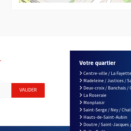
r
Votre quartier
Centre-ville / La Fayette
Madeleine / Justices / 
le d'Angers, indiquez votre email (champ obligatoire)
Deux-croix / Banchais /
ENVOYER MA DEMANDE D'INSCRIPTION À LA L
VALIDER
La Roseraie
Monplaisir
Saint-Serge / Ney / Cha
Hauts-de-Saint-Aubin
Doutre / Saint-Jacques 