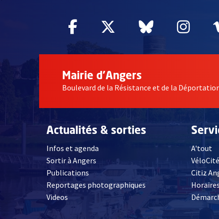
Facebook
, Ouvre une nouvelle fe
Twitter
, Ouvre une nouv
Bluesky
, Ouvre un
Inst
, Ou
Mairie d'Angers
Boulevard de la Résistance et de la Déportati
Actualités & sorties
Serv
Infos et agenda
A'tout
Sortir à Angers
VéloCit
Publications
Citiz An
Reportages photographiques
Horaires
, Ouvre une nouvelle fenêtre
Videos
Démarch