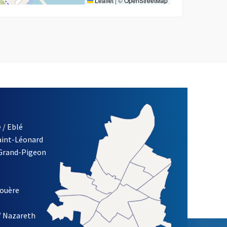
Leaflet
|
©
OpenStreetMap
 / Eblé
Saint-Léonard
 Grand-Pigeon
ETTRE D'INFORMATION DE LA VILLE D'ANGERS
louère
/ Nazareth