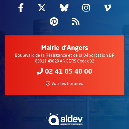
Facebook
, Ouvre une nouvelle fenêtre
Twitter
, Ouvre une nouvelle fe
Bluesky
, Ouvre une nouv
Instagram
, Ouvre un
Vime
, Ouv
Pinterest
, Ouvre une nouvell
Flux RSS
Mairie d'Angers
Boulevard de la Résistance et de la Déportation BP
80011 49020 ANGERS Cedex 02
02 41 05 40 00
Voir les horaires
, Ouvre une nouvelle fe