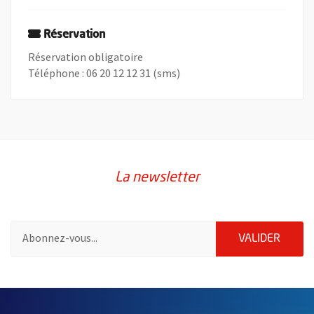
Réservation
Réservation obligatoire
Téléphone : 06 20 12 12 31 (sms)
La newsletter
Pour vous inscrire à la lettre d'information de la ville d'Angers
ENVOY
VALIDER
2632