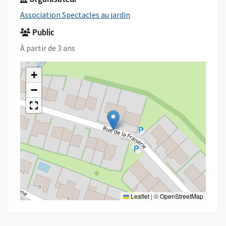
Organisateur
, Ouvre une nouvelle fenêtr
Association Spectacles au jardin
Public
À partir de 3 ans
+
−
Leaflet
|
©
OpenStreetMap