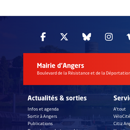
2632
Facebook
, Ouvre une nouvelle fe
Twitter
, Ouvre une nouv
Bluesky
, Ouvre un
Inst
, Ou
Mairie d'Angers
Boulevard de la Résistance et de la Déportati
Actualités & sorties
Serv
Infos et agenda
A'tout
Sortir à Angers
VéloCit
Publications
Citiz An