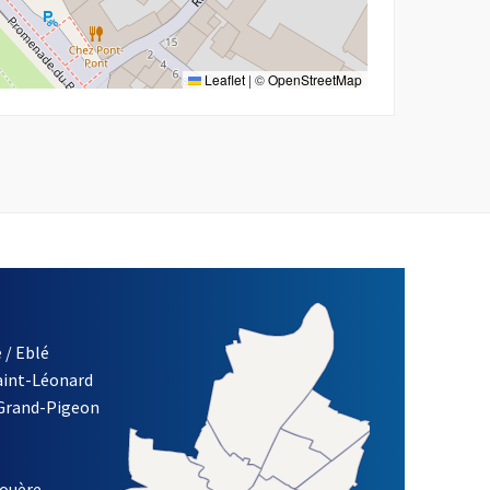
Leaflet
|
©
OpenStreetMap
 / Eblé
Saint-Léonard
 Grand-Pigeon
ETTRE D'INFORMATION DE LA VILLE D'ANGERS
louère