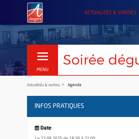
Angers.fr : Retour à l'accueil
ACTUALITÉS & SORTIES
Soirée dégu
OUVRIR LE MENU
MENU
Actualités & sorties
Agenda
INFOS PRATIQUES
Date
Le 22.08.2025 de 18:30 à 21:00