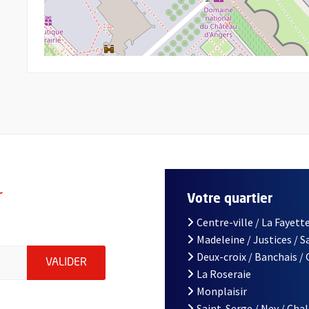
r
Votre quartier
Centre-ville / La Fayette
Madeleine / Justices / 
le d'Angers, indiquez votre email (champ obligatoire)
Deux-croix / Banchais /
ENVOYER MA DEMANDE D'INSCRIPTION À LA L
VALIDER
La Roseraie
Monplaisir
Saint-Serge / Ney / Cha