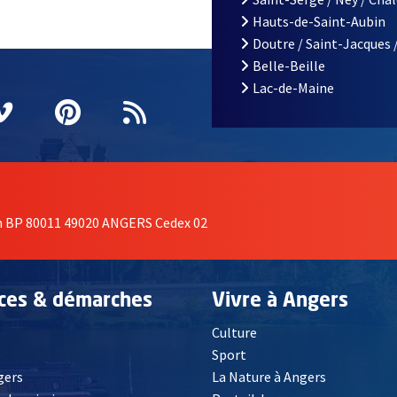
Hauts-de-Saint-Aubin
Doutre / Saint-Jacques 
Belle-Beille
Lac-de-Maine
nêtre
elle fenêtre
e nouvelle fenêtre
agram
vre une nouvelle fenêtre
Vimeo
, Ouvre une nouvelle fenêtre
Pinterest
, Ouvre une nouvelle fenêtre
Flux RSS
on BP 80011 49020 ANGERS Cedex 02
ices & démarches
Vivre à Angers
Culture
é
Sport
, Ouvre une nouvelle fenêtre
gers
La Nature à Angers