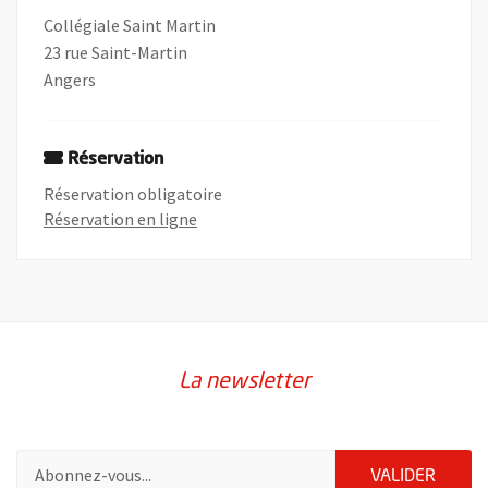
Collégiale Saint Martin
23 rue Saint-Martin
Angers
Réservation
Réservation obligatoire
, Ouvre une nouvelle fenêtre
Réservation en ligne
La newsletter
Pour vous inscrire à la lettre d'information de la ville d'Angers
ENVOY
VALIDER