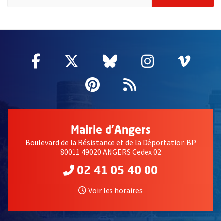
2632
Facebook
, Ouvre une nouvelle fenêtre
Twitter
, Ouvre une nouvelle fe
Bluesky
, Ouvre une nouv
Instagram
, Ouvre un
Vime
, Ouv
Pinterest
, Ouvre une nouvell
Flux RSS
Mairie d'Angers
Boulevard de la Résistance et de la Déportation BP
80011 49020 ANGERS Cedex 02
02 41 05 40 00
Voir les horaires