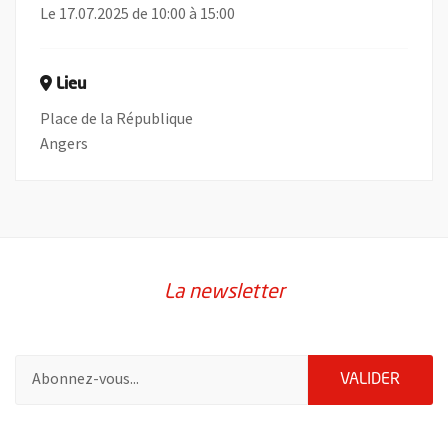
Le 17.07.2025 de 10:00 à 15:00
Lieu
Place de la République
Angers
La newsletter
Pour vous inscrire à la lettre d'information de la ville d'Angers
ENVOY
VALIDER
2632