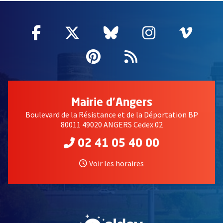
Facebook
, Ouvre une nouvelle fenêtre
Twitter
, Ouvre une nouvelle fe
Bluesky
, Ouvre une nouv
Instagram
, Ouvre un
Vime
, Ouv
Pinterest
, Ouvre une nouvell
Flux RSS
Mairie d'Angers
Boulevard de la Résistance et de la Déportation BP
80011 49020 ANGERS Cedex 02
02 41 05 40 00
Voir les horaires
, Ouvre une nouvelle fe