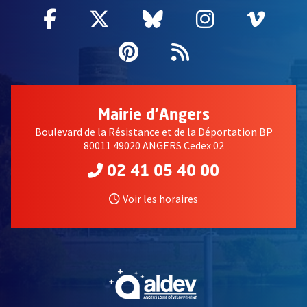
Facebook
, Ouvre une nouvelle fenêtre
Twitter
, Ouvre une nouvelle fe
Bluesky
, Ouvre une nouv
Instagram
, Ouvre un
Vime
, Ouv
Pinterest
, Ouvre une nouvell
Flux RSS
Mairie d'Angers
Boulevard de la Résistance et de la Déportation BP
80011 49020 ANGERS Cedex 02
02 41 05 40 00
Voir les horaires
, Ouvre une nouvelle fe