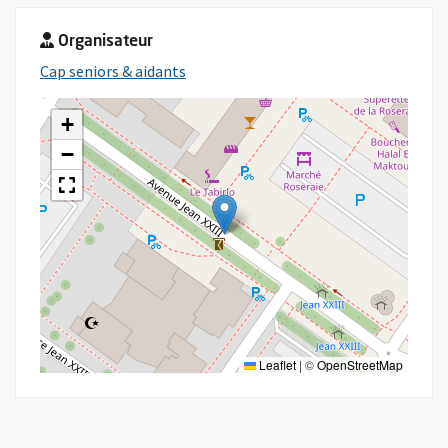
Organisateur
, Ouvre une nouvelle fenêtre
Cap seniors & aidants
+
−
Leaflet
|
©
OpenStreetMap