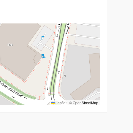
Leaflet
|
©
OpenStreetMap