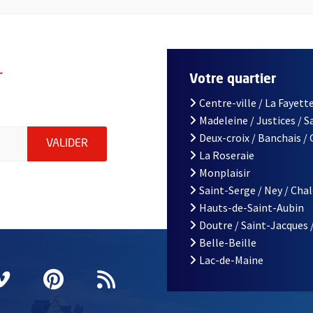
r
Votre quartier
Centre-ville / La Fayette
Madeleine / Justices / 
le d'Angers, indiquez votre email (champ obligatoire)
Deux-croix / Banchais /
ENVOYER MA DEMANDE D'INSCRIPTION À LA L
VALIDER
La Roseraie
Monplaisir
Saint-Serge / Ney / Cha
Hauts-de-Saint-Aubin
Doutre / Saint-Jacques 
Belle-Beille
Lac-de-Maine
nêtre
elle fenêtre
e nouvelle fenêtre
agram
vre une nouvelle fenêtre
Vimeo
, Ouvre une nouvelle fenêtre
Pinterest
, Ouvre une nouvelle fenêtre
Flux RSS