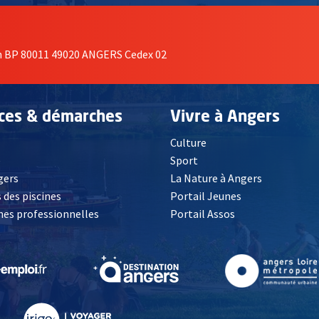
on BP 80011 49020 ANGERS Cedex 02
ices & démarches
Vivre à Angers
Culture
é
Sport
, Ouvre une nouvelle fenêtre
gers
La Nature à Angers
 des piscines
Portail Jeunes
es professionnelles
Portail Assos
lle fenêtre
, Ouvre une nouvelle fenêtre
, Ouvre une nouvelle fenêtre
, Ouvre une nouvelle fenêtre