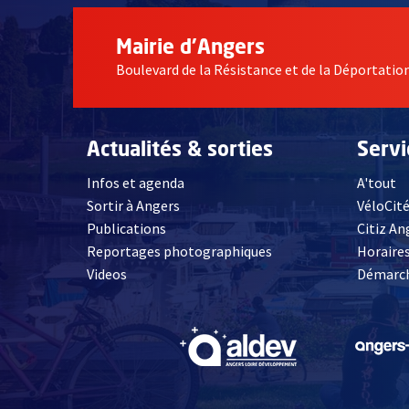
Mairie d'Angers
Boulevard de la Résistance et de la Déportati
Actualités & sorties
Serv
Infos et agenda
A'tout
Sortir à Angers
VéloCit
Publications
Citiz An
Reportages photographiques
Horaires
, Ouvre une nouvelle fenêtre
Videos
Démarch
, Ouvre une nouve