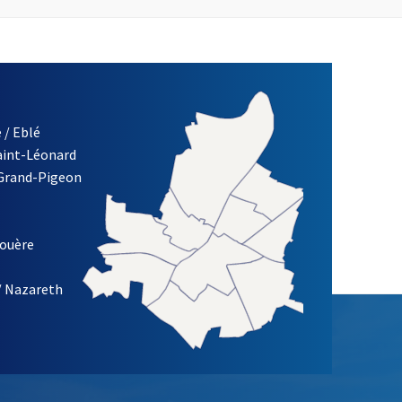
 / Eblé
Saint-Léonard
 Grand-Pigeon
ETTRE D'INFORMATION DE LA VILLE D'ANGERS
louère
/ Nazareth