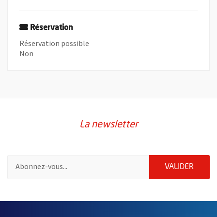
Réservation
Réservation possible
Non
La newsletter
Pour vous inscrire à la lettre d'information de la ville d'Angers
ENVOY
VALIDER
2632