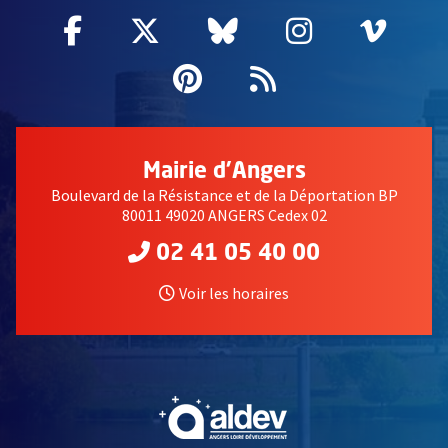
Facebook
, Ouvre une nouvelle fenêtre
Twitter
, Ouvre une nouvelle fe
Bluesky
, Ouvre une nouv
Instagram
, Ouvre un
Vime
, Ouv
Pinterest
, Ouvre une nouvell
Flux RSS
Mairie d'Angers
Boulevard de la Résistance et de la Déportation BP
80011 49020 ANGERS Cedex 02
02 41 05 40 00
Voir les horaires
, Ouvre une nouvelle fe