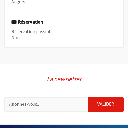
Angers
Réservation
Réservation possible
Non
La newsletter
Pour vous inscrire à la lettre d'information de la ville d'Angers
ENVOY
VALIDER
2632