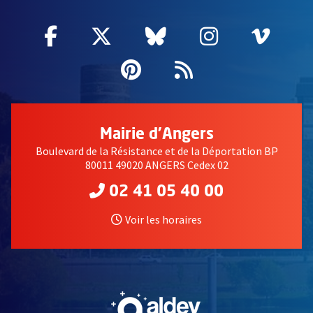
Facebook
, Ouvre une nouvelle fenêtre
Twitter
, Ouvre une nouvelle fe
Bluesky
, Ouvre une nouv
Instagram
, Ouvre un
Vime
, Ouv
Pinterest
, Ouvre une nouvell
Flux RSS
Mairie d'Angers
Boulevard de la Résistance et de la Déportation BP
80011 49020 ANGERS Cedex 02
02 41 05 40 00
Voir les horaires
, Ouvre une nouvelle fe