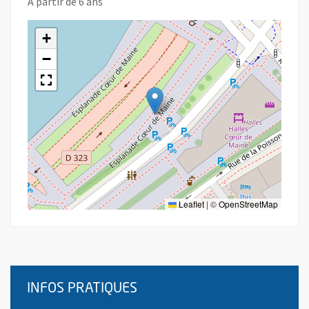
À partir de 6 ans
+
−
Leaflet
|
©
OpenStreetMap
INFOS PRATIQUES