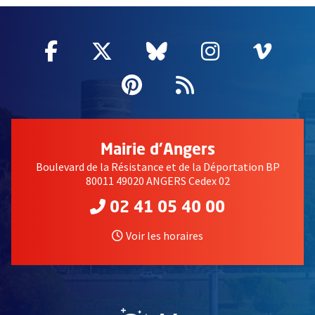
Facebook
, Ouvre une nouvelle fenêtre
Twitter
, Ouvre une nouvelle fe
Bluesky
, Ouvre une nouv
Instagram
, Ouvre un
Vime
, Ouv
Pinterest
, Ouvre une nouvell
Flux RSS
Mairie d'Angers
Boulevard de la Résistance et de la Déportation BP
80011 49020 ANGERS Cedex 02
02 41 05 40 00
Voir les horaires
, Ouvre une nouvelle fe