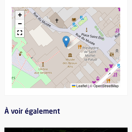
+
−
Leaflet
|
©
OpenStreetMap
À voir également
Plus d'information sur l'évènement : Nocturne Exposition Digita