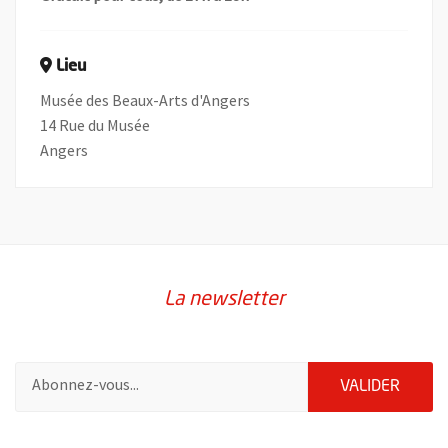
Lieu
Musée des Beaux-Arts d'Angers
14 Rue du Musée
Angers
La newsletter
Pour vous inscrire à la lettre d'information de la ville d'Angers
ENVOY
VALIDER
2632