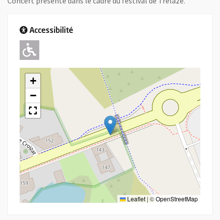
Concert présenté dans le cadre du festival de Trélazé.
Accessibilité
Adapté pour l'handicap Moteur
+
−
Leaflet
|
©
OpenStreetMap