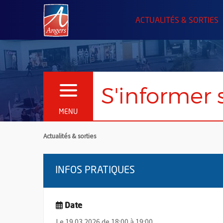
Angers.fr : Retour à l'accueil
ACTUALITÉS & SORTIES
S'informer 
OUVRIR LE MENU
MENU
Actualités & sorties
INFOS PRATIQUES
Date
Le 19.03.2026 de 18:00 à 19:00