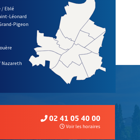
 / Eblé
Saint-Léonard
 Grand-Pigeon
ETTRE D'INFORMATION DE LA VILLE D'ANGERS
louère
/ Nazareth
02 41 05 40 00
Voir les horaires