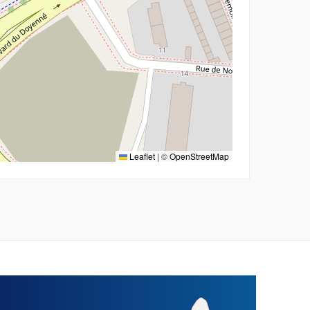
Leaflet
|
©
OpenStreetMap