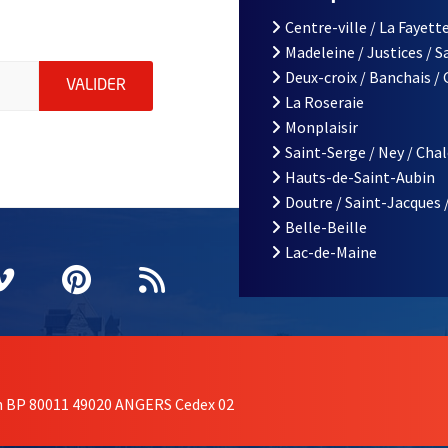
Centre-ville / La Fayette
Madeleine / Justices / 
le d'Angers, indiquez votre email (champ obligatoire)
Deux-croix / Banchais /
ENVOYER MA DEMANDE D'INSCRIPTION À LA L
VALIDER
La Roseraie
Monplaisir
Saint-Serge / Ney / Cha
Hauts-de-Saint-Aubin
Doutre / Saint-Jacques 
Belle-Beille
Lac-de-Maine
nêtre
elle fenêtre
e nouvelle fenêtre
agram
vre une nouvelle fenêtre
Vimeo
, Ouvre une nouvelle fenêtre
Pinterest
, Ouvre une nouvelle fenêtre
Flux RSS
on BP 80011 49020 ANGERS Cedex 02