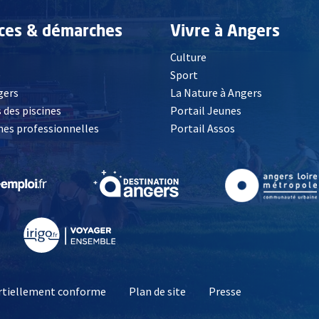
ices & démarches
Vivre à Angers
Culture
é
Sport
, Ouvre une nouvelle fenêtre
gers
La Nature à Angers
 des piscines
Portail Jeunes
es professionnelles
Portail Assos
lle fenêtre
, Ouvre une nouvelle fenêtre
, Ouvre une nouvelle fenêtre
, Ouvre une nouvelle fenêtre
, Ouvre une nouv
partiellement conforme
Plan de site
Presse