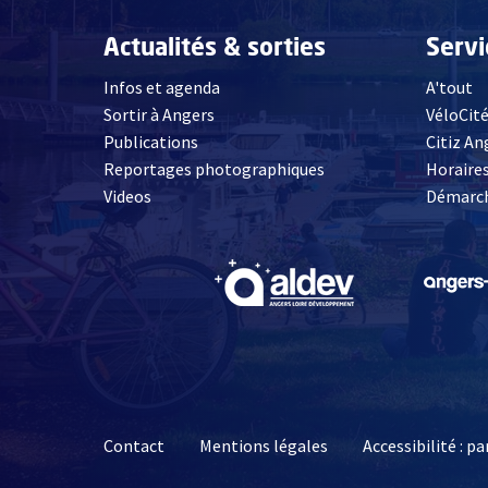
Actualités & sorties
Serv
Infos et agenda
A'tout
Sortir à Angers
VéloCit
Publications
Citiz An
Reportages photographiques
Horaires
, Ouvre une nouvelle fenêtre
Videos
Démarch
, Ouvre une nouve
Contact
Mentions légales
Accessibilité : 