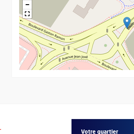
−
r
Votre quartier