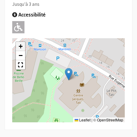
Jusqu'à 3 ans
Accessibilité
Adapté pour l'handicap Moteur
+
−
Leaflet
|
©
OpenStreetMap