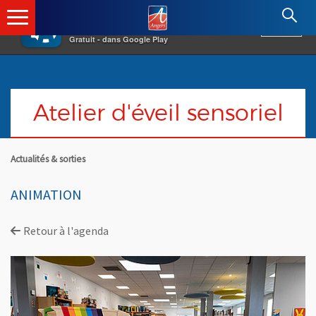
×
Angers.fr : Retour à l'accueil
AF
Vivre à Angers
VOIR
Ville d'Angers
Gratuit - dans Google Play
Atelier d'éveil sensoriel
Actualités & sorties
ANIMATION
Retour à l'agenda