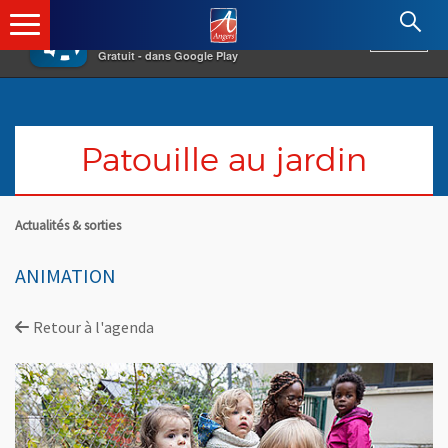
×
Angers.fr : Retour à l'accueil
AF
Vivre à Angers
VOIR
Ville d'Angers
Gratuit - dans Google Play
Patouille au jardin
Actualités & sorties
ANIMATION
Retour à l'agenda