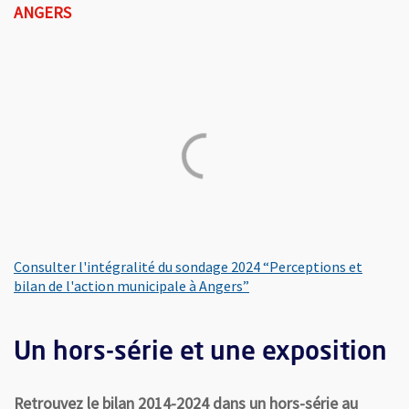
ANGERS
Consulter l'intégralité du sondage 2024 “Perceptions et
95 % des Angevins sont satisfaits de vivre à Angers dont 94
bilan de l'action municipale à Angers”
85 % des habitants estiment que l'action municipale depuis
8 Angevins sur 10 considèrent qu'il y a eu de nombreuses am
Un hors-série et une exposition
Les principales attentes des Angevins : 42 % le logement, 
Retrouvez le bilan 2014-2024 dans un hors-série au