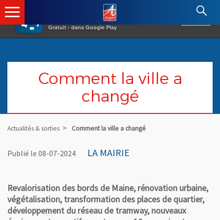
×
Angers.fr : Retour à l'accueil
AF
Vivre à Angers
VOIR
Ville d'Angers
Gratuit - dans Google Play
Comment la ville a
changé
Actualités & sorties
Comment la ville a changé
LA MAIRIE
Publié le 08-07-2024
Revalorisation des bords de Maine, rénovation urbaine,
végétalisation, transformation des places de quartier,
développement du réseau de tramway, nouveaux