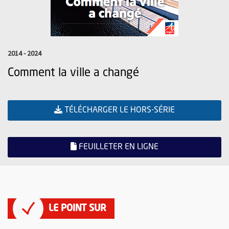
2014 - 2024
Comment la ville a changé
(FORMAT PDF)
, OUVRE UNE 
TÉLÉCHARGER LE HORS-SÉRIE
, OUVRE UNE NOU
FEUILLETER EN LIGNE