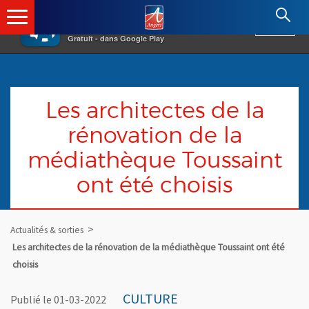
×
Angers.fr : Retour à l'accueil
AF
Vivre à Angers
VOIR
Ville d'Angers
Gratuit - dans Google Play
Les architectes de la
rénovation de la
médiathèque Toussaint
ont été choisis
Actualités & sorties
Les architectes de la rénovation de la médiathèque Toussaint ont été
choisis
CULTURE
Publié le 01-03-2022