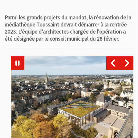
Parmi les grands projets du mandat, la rénovation de la
médiathèque Toussaint devrait démarrer à la rentrée
2023. L’équipe d’architectes chargée de l’opération a
été désignée par le conseil municipal du 28 février.
Vue agrandie de l'image
Vue agrandie de l'image
Vu