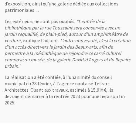
d’exposition, ainsi qu’une galerie dédiée aux collections
, Ouvre une nouvelle fenêtre
patrimoniales…
Vue intérieure.
(Tetrarc Architectes, image Shift Visuals)
Les extérieurs ne sont pas oubliés.
"L’entrée de la
Vue agrandie de l'image
bibliothèque par la rue Toussaint sera conservée avec un
jardin requalifié, de plain-pied, autour d'un amphithéâtre de
verdure,
explique l’adjoint.
L’autre nouveauté, c’est la création
d’un accès direct vers le jardin des Beaux-arts, afin de
permettre à la médiathèque de rejoindre ce carré culturel
composé du musée, de la galerie David-d’Angers et du Repaire
urbain."
La réalisation a été confiée, à l’unanimité du conseil
municipal du 28 février, à l'agence nantaise Tetrarc
Architectes. Quant aux travaux, estimés à 15,9 M€, ils
devraient démarrer à la rentrée 2023 pour une livraison fin
2025.