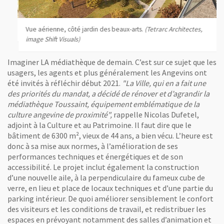
, Ouvre une nouvelle fenêtre
, 
Vue aérienne, côté jardin des beaux-arts.
(Tetrarc Architectes,
image Shift Visuals)
Imaginer LA médiathèque de demain. C’est sur ce sujet que les
usagers, les agents et plus généralement les Angevins ont
, Ouvre une nouvelle fenêtre
été invités à réfléchir début 2021.
"La Ville, qui en a fait une
La médiathèque Toussaint rénovée, vue depuis l'extérieur.
(Tetrarc Arch
des priorités du mandat, a décidé de rénover et d’agrandir la
médiathèque Toussaint, équipement emblématique de la
Vue agrandie de l'image
culture angevine de proximité"
,
rappelle Nicolas Dufetel,
adjoint à la Culture et au Patrimoine. Il faut dire que le
bâtiment de 6300 m², vieux de 44 ans, a bien vécu. L’heure est
donc à sa mise aux normes, à l’amélioration de ses
performances techniques et énergétiques et de son
accessibilité. Le projet inclut également la construction
d’une nouvelle aile, à la perpendiculaire du fameux cube de
verre, en lieu et place de locaux techniques et d’une partie du
parking intérieur. De quoi améliorer sensiblement le confort
des visiteurs et les conditions de travail, et redistribuer les
espaces en prévoyant notamment des salles d’animation et