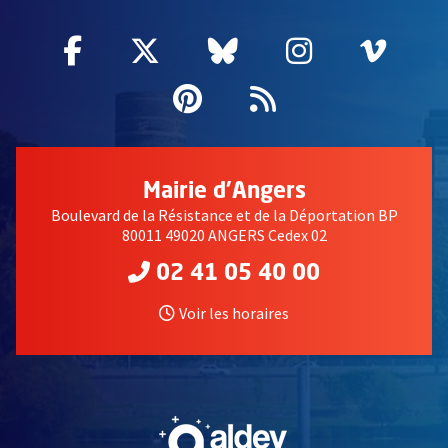
Facebook
, Ouvre une nouvelle fenêtre
Twitter
, Ouvre une nouvelle fe
Bluesky
, Ouvre une nouv
Instagram
, Ouvre un
Vime
, Ouv
Pinterest
, Ouvre une nouvell
Flux RSS
Mairie d'Angers
Boulevard de la Résistance et de la Déportation BP
80011 49020 ANGERS Cedex 02
02 41 05 40 00
Voir les horaires
, Ouvre une nouvelle fe