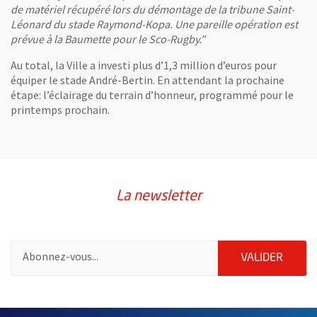
de matériel récupéré lors du démontage de la tribune Saint-
Léonard du stade Raymond-Kopa. Une pareille opération est
prévue à la Baumette pour le Sco-Rugby."
Au total, la Ville a investi plus d’1,3 million d’euros pour
équiper le stade André-Bertin. En attendant la prochaine
étape: l’éclairage du terrain d’honneur, programmé pour le
printemps prochain.
La newsletter
Pour vous inscrire à la lettre d'information de la ville d'Angers
ENVOY
VALIDER
63731