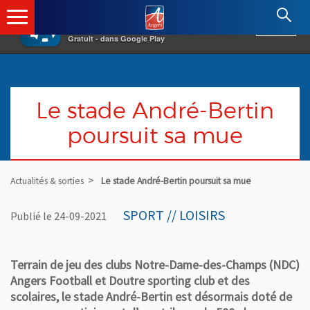
×
Angers.fr : Retour à l'accueil
AF
Vivre à Angers
VOIR
Ville d'Angers
Gratuit - dans Google Play
Le stade André-Bertin
poursuit sa mue
Actualités & sorties
Le stade André-Bertin poursuit sa mue
SPORT // LOISIRS
Publié le 24-09-2021
Terrain de jeu des clubs Notre-Dame-des-Champs (NDC)
Angers Football et Doutre sporting club et des
scolaires, le stade André-Bertin est désormais doté de