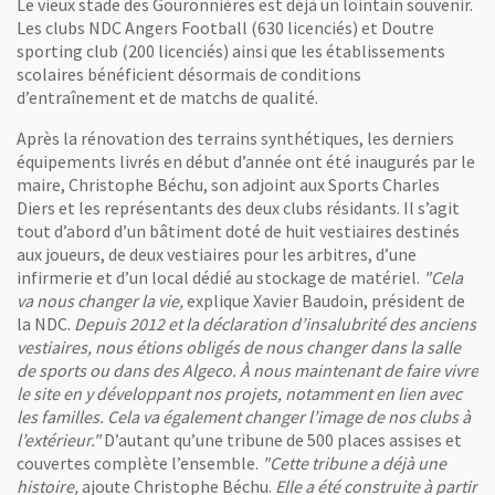
Le vieux stade des Gouronnières est déjà un lointain souvenir.
Les clubs NDC Angers Football (630 licenciés) et Doutre
sporting club (200 licenciés) ainsi que les établissements
scolaires bénéficient désormais de conditions
d’entraînement et de matchs de qualité.
Après la rénovation des terrains synthétiques, les derniers
équipements livrés en début d’année ont été inaugurés par le
maire, Christophe Béchu, son adjoint aux Sports Charles
Diers et les représentants des deux clubs résidants. Il s’agit
tout d’abord d’un bâtiment doté de huit vestiaires destinés
aux joueurs, de deux vestiaires pour les arbitres, d’une
infirmerie et d’un local dédié au stockage de matériel.
"Cela
va nous changer la vie,
explique Xavier Baudoin, président de
la NDC.
Depuis 2012 et la déclaration d’insalubrité des anciens
vestiaires, nous étions obligés de nous changer dans la salle
de sports ou dans des Algeco. À nous maintenant de faire vivre
le site en y développant nos projets, notamment en lien avec
les familles. Cela va également changer l’image de nos clubs à
l’extérieur."
D’autant qu’une tribune de 500 places assises et
couvertes complète l’ensemble.
"Cette tribune a déjà une
histoire,
ajoute Christophe Béchu.
Elle a été construite à partir