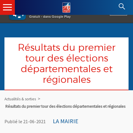
×
Angers.fr : Retour à l'accueil
AF
Vivre à Angers
VOIR
Ville d'Angers
Gratuit - dans Google Play
Résultats du premier
tour des élections
départementales et
régionales
Actualités & sorties
Résultats du premier tour des élections départementales et régionales
LA MAIRIE
Publié le 21-06-2021