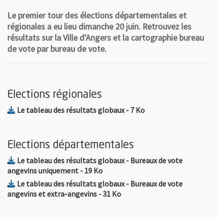
Le premier tour des élections départementales et
régionales a eu lieu dimanche 20 juin. Retrouvez les
résultats sur la Ville d'Angers et la cartographie bureau
de vote par bureau de vote.
Elections régionales
, Fichier au format Pdf
, Ouvre une nouvelle 
Le tableau des résultats globaux
- 7 Ko
Elections départementales
Le tableau des résultats globaux - Bureaux de vote
, Fichier au format Pdf
, Ouvre une nouvelle fenêtre
angevins uniquement
- 19 Ko
Le tableau des résultats globaux - Bureaux de vote
, Fichier au format Pdf
, Ouvre une nouvelle fenêtre
angevins et extra-angevins
- 31 Ko