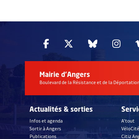
63594
Facebook
, Ouvre une nouvelle fe
Twitter
, Ouvre une nouv
Bluesky
, Ouvre un
Inst
, Ou
Mairie d'Angers
Boulevard de la Résistance et de la Déportati
Actualités & sorties
Serv
Infos et agenda
A'tout
Sortir à Angers
VéloCit
Publications
Citiz An