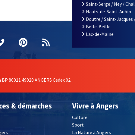
Saint-Serge / Ney / Cha
Hauts-de-Saint-Aubin
Doutre / Saint-Jacques 
Belle-Beille
Lac-de-Maine
nêtre
elle fenêtre
e nouvelle fenêtre
agram
vre une nouvelle fenêtre
Vimeo
, Ouvre une nouvelle fenêtre
Pinterest
, Ouvre une nouvelle fenêtre
Flux RSS
on BP 80011 49020 ANGERS Cedex 02
ices & démarches
Vivre à Angers
Culture
é
Sport
, Ouvre une nouvelle fenêtre
gers
La Nature à Angers