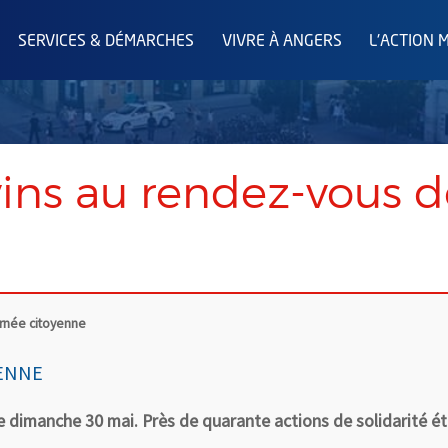
SERVICES & DÉMARCHES
VIVRE À ANGERS
L'ACTION 
ins au rendez-vous d
urnée citoyenne
YENNE
 le dimanche 30 mai. Près de quarante actions de solidarité é