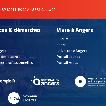
on BP 80011 49020 ANGERS Cedex 02
ices & démarches
Vivre à Angers
Culture
é
Sport
, Ouvre une nouvelle fenêtre
gers
La Nature à Angers
 des piscines
Portail Jeunes
es professionnelles
Portail Assos
lle fenêtre
, Ouvre une nouvelle fenêtre
, Ouvre une nouvelle fenêtre
, Ouvre une nouvelle fenêtre