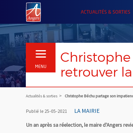
Angers.fr : Retour à l'accueil
ACTUALITÉS & SORTIES
Christophe
OUVRIR LE MENU
retrouver l
MENU
Actualités & sorties
Christophe Béchu partage son impatienc
LA MAIRIE
Publié le 25-05-2021
Un an après sa réelection, le maire d'Angers revi