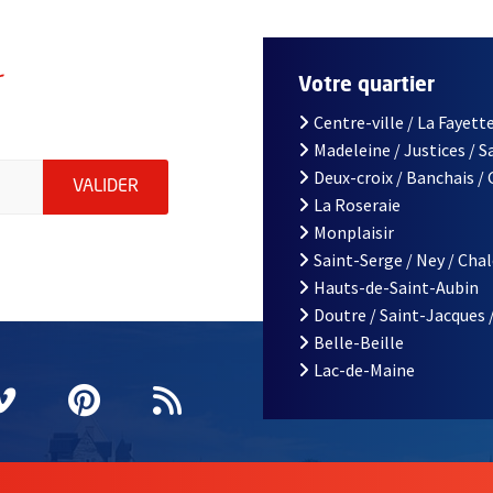
r
Votre quartier
Centre-ville / La Fayette
Madeleine / Justices / 
le d'Angers, indiquez votre email (champ obligatoire)
Deux-croix / Banchais /
ENVOYER MA DEMANDE D'INSCRIPTION À LA L
VALIDER
La Roseraie
Monplaisir
Saint-Serge / Ney / Cha
Hauts-de-Saint-Aubin
Doutre / Saint-Jacques 
Belle-Beille
Lac-de-Maine
nêtre
elle fenêtre
e nouvelle fenêtre
agram
vre une nouvelle fenêtre
Vimeo
, Ouvre une nouvelle fenêtre
Pinterest
, Ouvre une nouvelle fenêtre
Flux RSS