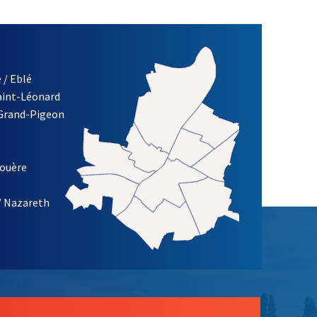
 / Eblé
Saint-Léonard
 Grand-Pigeon
ETTRE D'INFORMATION DE LA VILLE D'ANGERS
louère
/ Nazareth