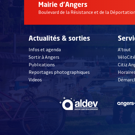
Mairie d'Angers
Boulevard de la Résistance et de la Déportati
Actualités & sorties
Serv
Infos et agenda
A'tout
Sortir à Angers
VéloCit
Publications
Citiz An
Reportages photographiques
Horaires
, Ouvre une nouvelle fenêtre
Videos
Démarch
, Ouvre une nouve