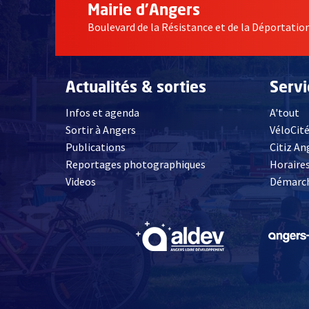
Mairie d'Angers
Boulevard de la Résistance et de la Déportati
Actualités & sorties
Serv
Infos et agenda
A'tout
Sortir à Angers
VéloCit
Publications
Citiz An
Reportages photographiques
Horaires
, Ouvre une nouvelle fenêtre
Videos
Démarch
, Ouvre une nouve