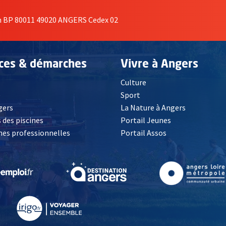
on BP 80011 49020 ANGERS Cedex 02
ices & démarches
Vivre à Angers
Culture
é
Sport
, Ouvre une nouvelle fenêtre
gers
La Nature à Angers
 des piscines
Portail Jeunes
es professionnelles
Portail Assos
lle fenêtre
, Ouvre une nouvelle fenêtre
, Ouvre une nouvelle fenêtre
, Ouvre une nouvelle fenêtre