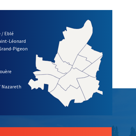
 / Eblé
Saint-Léonard
 Grand-Pigeon
ETTRE D'INFORMATION DE LA VILLE D'ANGERS
louère
/ Nazareth