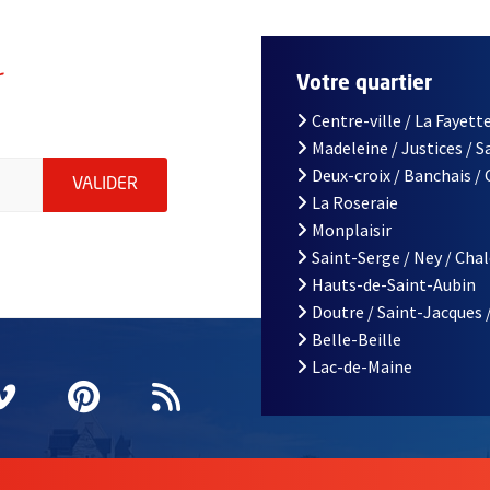
r
Votre quartier
Centre-ville / La Fayette
Madeleine / Justices / 
le d'Angers, indiquez votre email (champ obligatoire)
Deux-croix / Banchais /
ENVOYER MA DEMANDE D'INSCRIPTION À LA L
VALIDER
La Roseraie
Monplaisir
Saint-Serge / Ney / Cha
Hauts-de-Saint-Aubin
Doutre / Saint-Jacques 
Belle-Beille
Lac-de-Maine
nêtre
elle fenêtre
e nouvelle fenêtre
agram
vre une nouvelle fenêtre
Vimeo
, Ouvre une nouvelle fenêtre
Pinterest
, Ouvre une nouvelle fenêtre
Flux RSS