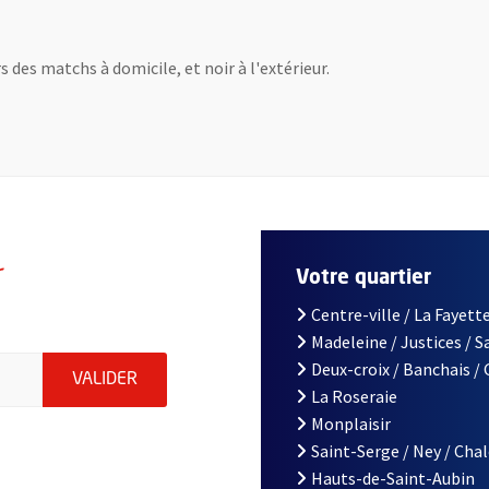
s des matchs à domicile, et noir à l'extérieur.
r
Votre quartier
Centre-ville / La Fayette
Madeleine / Justices / 
le d'Angers, indiquez votre email (champ obligatoire)
Deux-croix / Banchais /
ENVOYER MA DEMANDE D'INSCRIPTION À LA L
VALIDER
La Roseraie
Monplaisir
Saint-Serge / Ney / Cha
Hauts-de-Saint-Aubin