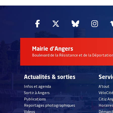
60681
Facebook
, Ouvre une nouvelle fe
Twitter
, Ouvre une nouv
Bluesky
, Ouvre un
Inst
, Ou
Mairie d'Angers
Boulevard de la Résistance et de la Déportati
Actualités & sorties
Serv
Infos et agenda
A'tout
Sortir à Angers
VéloCit
Publications
Citiz An
Reportages photographiques
Horaires
, Ouvre une nouvelle fenêtre
Videos
Démarch