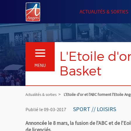
Angers.fr : Retour à l'accueil
ACTUALITÉS & SORTIES
L'Etoile d'o
OUVRIR LE MENU
Basket
MENU
Actualités & sorties
L'Etoile d'or et l'ABC forment l'Etoile An
SPORT // LOISIRS
Publié le 09-03-2017
Annoncée le 8 mars, la fusion de l'ABC et de l'Eo
de licenciés.