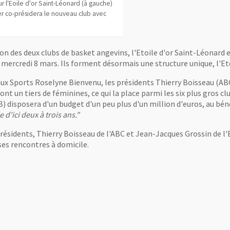
ur l'Eoile d'or Saint-Léonard (à gauche)
er co-présidera le nouveau club avec
usion des deux clubs de basket angevins, l'Etoile d'or Saint-Léonar
ce mercredi 8 mars. Ils forment désormais une structure unique, l'E
ux Sports Roselyne Bienvenu, les présidents Thierry Boisseau (ABC
nt un tiers de féminines, ce qui la place parmi les six plus gros c
 disposera d'un budget d'un peu plus d'un million d'euros, au bén
 d'ici deux à trois ans."
présidents, Thierry Boisseau de l'ABC et Jean-Jacques Grossin de l'
ses rencontres à domicile.