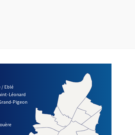
 / Eblé
Saint-Léonard
 Grand-Pigeon
ETTRE D'INFORMATION DE LA VILLE D'ANGERS
louère