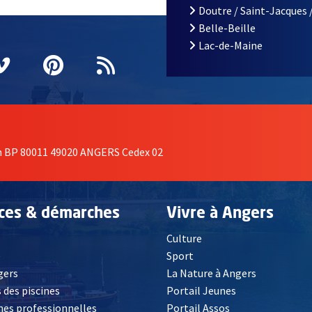
Doutre / Saint-Jacques 
Belle-Beille
Lac-de-Maine
nêtre
elle fenêtre
e nouvelle fenêtre
agram
vre une nouvelle fenêtre
Vimeo
, Ouvre une nouvelle fenêtre
Pinterest
, Ouvre une nouvelle fenêtre
Flux RSS
on BP 80011 49020 ANGERS Cedex 02
ices & démarches
Vivre à Angers
Culture
é
Sport
, Ouvre une nouvelle fenêtre
gers
La Nature à Angers
 des piscines
Portail Jeunes
es professionnelles
Portail Assos