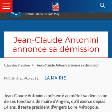
×
Angers.fr : Retour à l'accueil
AF
Vivre à Angers
VOIR
Ville d'Angers
Gratuit - dans Google Play
Jean-Claude Antonini
annonce sa démission
Actualités & sorties
Jean-Claude Antonini annonce sa démission
LA MAIRIE
Publié le 20-01-2012
Jean-Claude Antonini a présenté au préfet sa démission
de ses fonctions de maire d'Angers, qu'il exerce depuis
14 ans. Il reste président d'Angers Loire Métropole.