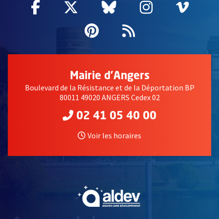
Facebook
, Ouvre une nouvelle fenêtre
Twitter
, Ouvre une nouvelle fe
Bluesky
, Ouvre une nouv
Instagram
, Ouvre un
Vime
, Ouv
Pinterest
, Ouvre une nouvell
Flux RSS
Mairie d'Angers
Boulevard de la Résistance et de la Déportation BP
80011 49020 ANGERS Cedex 02
02 41 05 40 00
Voir les horaires
, Ouvre une nouvelle fe