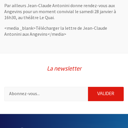
Par ailleurs Jean-Claude Antonini donne rendez-vous aux
Angevins pour un moment convivial le samedi 28 janvier à
16h30, au théâtre Le Quai.
<media _blank>Télécharger la lettre de Jean-Claude
Antonini aux Angevins</media>
La newsletter
Pour vous inscrire à la lettre d'information de la ville d'Angers
ENVOY
VALIDER
60533