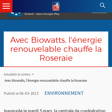
×
Angers.fr : Retour à l'accueil
AF
Vivre à Angers
VOIR
Ville d'Angers
Gratuit - dans Google Play
Avec Biowatts, l'énergie
renouvelable chauffe la
Roseraie
Actualités & sorties
Avec Biowatts, l'énergie renouvelable chauffe la Roseraie
ENVIRONNEMENT
Publié le 06-03-2013
Inaugurée le mardi 5 mars, la centrale de cogénération