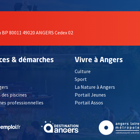
on BP 80011 49020 ANGERS Cedex 02
ices & démarches
Vivre à Angers
Culture
é
Sport
, Ouvre une nouvelle fenêtre
gers
La Nature à Angers
 des piscines
Portail Jeunes
es professionnelles
Portail Assos
lle fenêtre
, Ouvre une nouvelle fenêtre
, Ouvre une nouvelle fenêtre