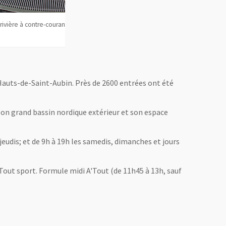
, Ouvre une nouvelle fenêtre
hoto: Thierry
Lits à bulles dans le bassin balnéo.
(Photo: Thierry Bon
s Hauts-de-Saint-Aubin. Près de 2600 entrées ont été
son grand bassin nordique extérieur et son espace
jeudis; et de 9h à 19h les samedis, dimanches et jours
A'Tout sport. Formule midi A'Tout (de 11h45 à 13h, sauf