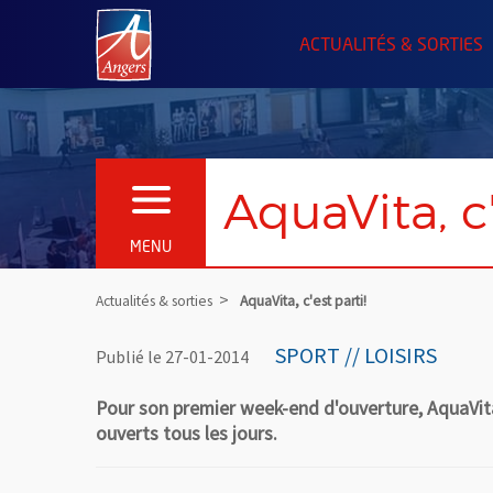
Angers.fr : Retour à l'accueil
ACTUALITÉS & SORTIES
AquaVita, c'
OUVRIR LE MENU
MENU
Actualités & sorties
AquaVita, c'est parti!
SPORT // LOISIRS
Publié le 27-01-2014
Pour son premier week-end d'ouverture, AquaVita
ouverts tous les jours.