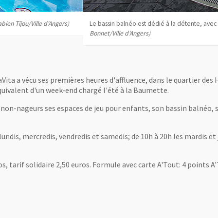
le fenêtre
 dédié à la détente, avec rivière à contre-courant, jets massant, lits à bulles.
(P
s)
uaVita a vécu ses premières heures d'affluence, dans le quartier de
quivalent d'un week-end chargé l'été à la Baumette.
non-nageurs ses espaces de jeu pour enfants, son bassin balnéo, 
lundis, mercredis, vendredis et samedis; de 10h à 20h les mardis et 
ros, tarif solidaire 2,50 euros. Formule avec carte A'Tout: 4 points 