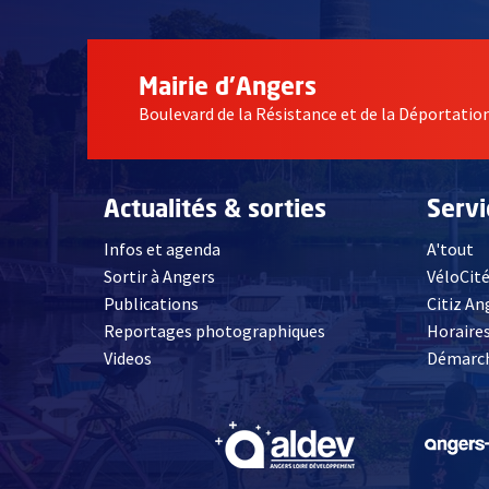
Mairie d'Angers
Boulevard de la Résistance et de la Déportati
Actualités & sorties
Serv
Infos et agenda
A'tout
Sortir à Angers
VéloCit
Publications
Citiz An
ageurs et aux bébés, dès quatre mois.
(Photo: Fabien Tijou/Ville d'Angers)
Reportages photographiques
Horaires
, Ouvre une nouvelle fenêtre
Videos
Démarch
, Ouvre une nouve