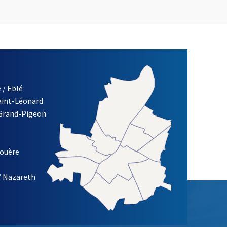
 / Eblé
Saint-Léonard
 Grand-Pigeon
ETTRE D'INFORMATION DE LA VILLE D'ANGERS
louère
/ Nazareth