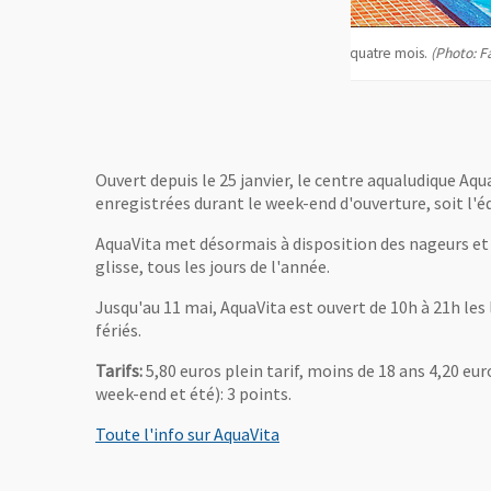
, Ouvre une nouvel
dès quatre mois.
(Photo: Fabien Tijou/Ville d'Angers)
Le bassin balnéo est
Bonnet/Ville d'Anger
Ouvert depuis le 25 janvier, le centre aqualudique Aq
enregistrées durant le week-end d'ouverture, soit l'é
AquaVita met désormais à disposition des nageurs et 
glisse, tous les jours de l'année.
Jusqu'au 11 mai, AquaVita est ouvert de 10h à 21h les 
fériés.
Tarifs:
5,80 euros plein tarif, moins de 18 ans 4,20 eu
week-end et été): 3 points.
Toute l'info sur AquaVita