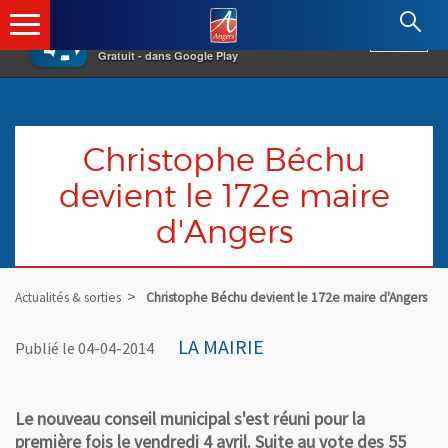
×
Angers.fr : Retour à l'accueil
AF
Vivre à Angers
VOIR
Ville d'Angers
Gratuit - dans Google Play
Christophe Béchu
devient le 172e maire
d'Angers
Actualités & sorties
Christophe Béchu devient le 172e maire d'Angers
LA MAIRIE
Publié le 04-04-2014
Le nouveau conseil municipal s'est réuni pour la
première fois le vendredi 4 avril. Suite au vote des 55