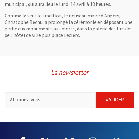
municipal, qui aura lieu le lundi 14 avril à 18 heures.
Comme le veut la tradition, le nouveau maire d’Angers,
Christophe Béchu, a prolongé la cérémonie en déposant une
gerbe aux monuments aux morts, dans la galerie des Ursules
de l'hôtel de ville puis place Leclerc.
La newsletter
Pour vous inscrire à la lettre d'information de la ville d'Angers
ENVOY
VALIDER
60397