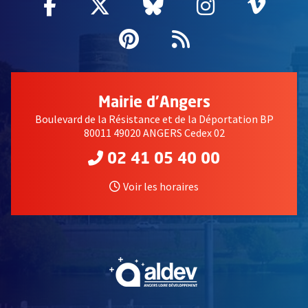
Facebook
, Ouvre une nouvelle fenêtre
Twitter
, Ouvre une nouvelle fe
Bluesky
, Ouvre une nouv
Instagram
, Ouvre un
Vime
, Ouv
Pinterest
, Ouvre une nouvell
Flux RSS
Mairie d'Angers
Boulevard de la Résistance et de la Déportation BP
80011 49020 ANGERS Cedex 02
02 41 05 40 00
Voir les horaires
, Ouvre une nouvelle fe