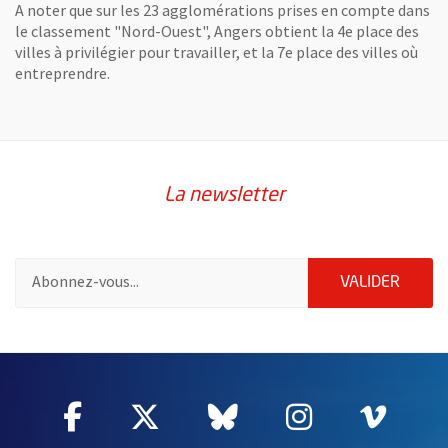
A noter que sur les 23 agglomérations prises en compte dans
le classement "Nord-Ouest", Angers obtient la 4e place des
villes à privilégier pour travailler, et la 7e place des villes où
entreprendre.
La newsletter
Pour vous inscrire à la lettre d'information de la ville d'Angers
ENVOY
VALIDER
60232
Facebook
, Ouvre une nouvelle fenêtre
Twitter
, Ouvre une nouvelle fe
Bluesky
, Ouvre une nouv
Instagram
, Ouvre un
Vime
, Ouv