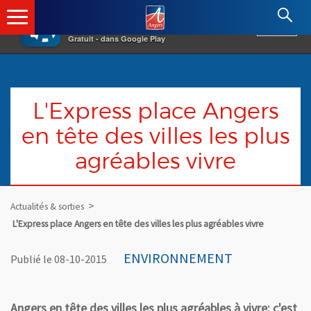
×
Angers.fr : Retour à l'accueil
AF
Vivre à Angers
VOIR
Ville d'Angers
Gratuit - dans Google Play
L'Express place Angers
en tête des villes les plus
agréables vivre
Actualités & sorties
L'Express place Angers en tête des villes les plus agréables vivre
ENVIRONNEMENT
Publié le 08-10-2015
Angers en tête des villes les plus agréables à vivre: c'est