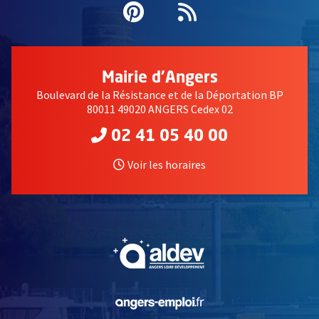
Pinterest
, Ouvre une nouvell
Flux RSS
Mairie d'Angers
Boulevard de la Résistance et de la Déportation BP
80011 49020 ANGERS Cedex 02
02 41 05 40 00
Voir les horaires
, Ouvre une nouvelle fe
, Ouvre une nouvelle fe