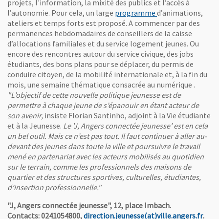
projets, l'information, la mixité des publics et l’accès à
, Ouvre une nouvel
l’autonomie. Pour cela, un large
programme
d’animations,
ateliers et temps forts est proposé. A commencer par des
permanences hebdomadaires de conseillers de la caisse
d’allocations familiales et du service logement jeunes. Ou
encore des rencontres autour du service civique, des jobs
étudiants, des bons plans pour se déplacer, du permis de
conduire citoyen, de la mobilité internationale et, à la fin du
mois, une semaine thématique consacrée au numérique .
"L’objectif de cette nouvelle politique jeunesse est de
permettre à chaque jeune de s’épanouir en étant acteur de
son avenir,
insiste Florian Santinho, adjoint à la Vie étudiante
et à la Jeunesse.
Le 'J, Angers connectée jeunesse' est en cela
un bel outil. Mais ce n’est pas tout. Il faut continuer à aller au-
devant des jeunes dans toute la ville et poursuivre le travail
mené en partenariat avec les acteurs mobilisés au quotidien
sur le terrain, comme les professionnels
des maisons de
quartier et
des structures sportives, culturelles, étudiantes,
d’insertion professionnelle."
"J, Angers connectée jeunesse", 12, place Imbach.
, Ou
Contacts: 0241054800,
direction.jeunesse(at)ville.angers.fr
.