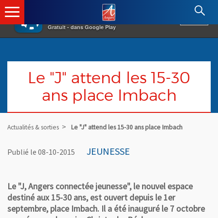
×
Angers.fr : Retour à l'accueil
AF
Vivre à Angers
VOIR
Ville d'Angers
Gratuit - dans Google Play
Le "J" attend les 15-30
ans place Imbach
Actualités & sorties
Le "J" attend les 15-30 ans place Imbach
JEUNESSE
Publié le 08-10-2015
Le "J, Angers connectée jeunesse", le nouvel espace
destiné aux 15-30 ans, est ouvert depuis le 1er
septembre, place Imbach. Il a été inauguré le 7 octobre