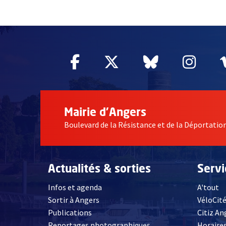
55004
Facebook
, Ouvre une nouvelle fe
Twitter
, Ouvre une nouv
Bluesky
, Ouvre un
Inst
, Ou
Mairie d'Angers
Boulevard de la Résistance et de la Déportati
Actualités & sorties
Serv
Infos et agenda
A'tout
Sortir à Angers
VéloCit
Publications
Citiz An
Reportages photographiques
Horaires