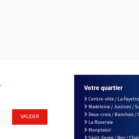
r
Votre quartier
Centre-ville / La Fayette
Madeleine / Justices / 
le d'Angers, indiquez votre email (champ obligatoire)
Deux-croix / Banchais /
ENVOYER MA DEMANDE D'INSCRIPTION À LA L
VALIDER
La Roseraie
Monplaisir
Saint-Serge / Ney / Cha