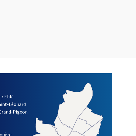
 / Eblé
Saint-Léonard
 Grand-Pigeon
ETTRE D'INFORMATION DE LA VILLE D'ANGERS
louère