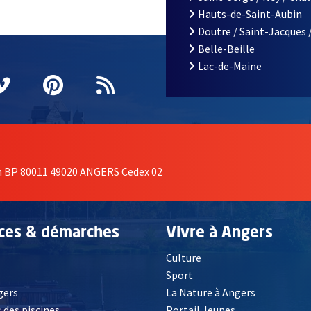
Hauts-de-Saint-Aubin
Doutre / Saint-Jacques 
Belle-Beille
Lac-de-Maine
nêtre
elle fenêtre
e nouvelle fenêtre
agram
vre une nouvelle fenêtre
Vimeo
, Ouvre une nouvelle fenêtre
Pinterest
, Ouvre une nouvelle fenêtre
Flux RSS
on BP 80011 49020 ANGERS Cedex 02
ices & démarches
Vivre à Angers
Culture
é
Sport
, Ouvre une nouvelle fenêtre
gers
La Nature à Angers
 des piscines
Portail Jeunes