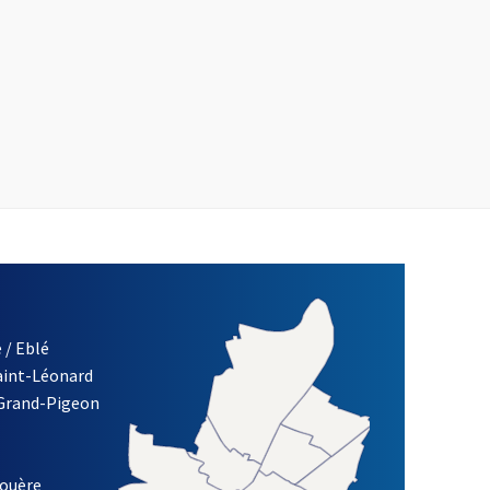
 / Eblé
Saint-Léonard
 Grand-Pigeon
ETTRE D'INFORMATION DE LA VILLE D'ANGERS
louère