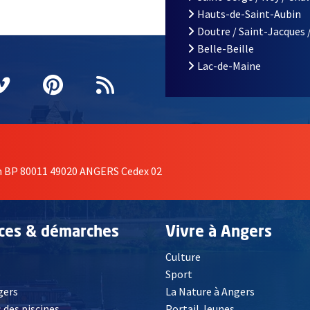
Hauts-de-Saint-Aubin
Doutre / Saint-Jacques 
Belle-Beille
Lac-de-Maine
nêtre
elle fenêtre
e nouvelle fenêtre
agram
vre une nouvelle fenêtre
Vimeo
, Ouvre une nouvelle fenêtre
Pinterest
, Ouvre une nouvelle fenêtre
Flux RSS
on BP 80011 49020 ANGERS Cedex 02
ices & démarches
Vivre à Angers
Culture
é
Sport
, Ouvre une nouvelle fenêtre
gers
La Nature à Angers
 des piscines
Portail Jeunes