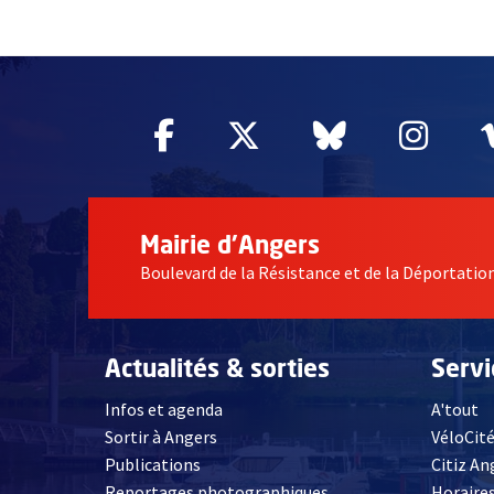
55004
Facebook
, Ouvre une nouvelle fe
Twitter
, Ouvre une nouv
Bluesky
, Ouvre un
Inst
, Ou
Mairie d'Angers
Boulevard de la Résistance et de la Déportati
Actualités & sorties
Serv
Infos et agenda
A'tout
Sortir à Angers
VéloCit
Publications
Citiz An
Reportages photographiques
Horaires