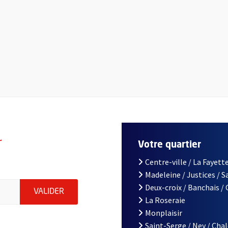
r
Votre quartier
Centre-ville / La Fayette
Madeleine / Justices / 
le d'Angers, indiquez votre email (champ obligatoire)
Deux-croix / Banchais /
ENVOYER MA DEMANDE D'INSCRIPTION À LA L
VALIDER
La Roseraie
Monplaisir
Saint-Serge / Ney / Cha