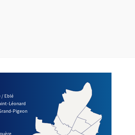
 / Eblé
Saint-Léonard
 Grand-Pigeon
ETTRE D'INFORMATION DE LA VILLE D'ANGERS
louère