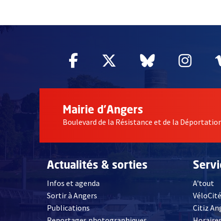
55004
Facebook
, Ouvre une nouvelle fe
Twitter
, Ouvre une nouv
Bluesky
, Ouvre un
Inst
, Ou
Mairie d'Angers
Boulevard de la Résistance et de la Déportati
Actualités & sorties
Serv
Infos et agenda
A'tout
Sortir à Angers
VéloCit
Publications
Citiz An
Reportages photographiques
Horaires