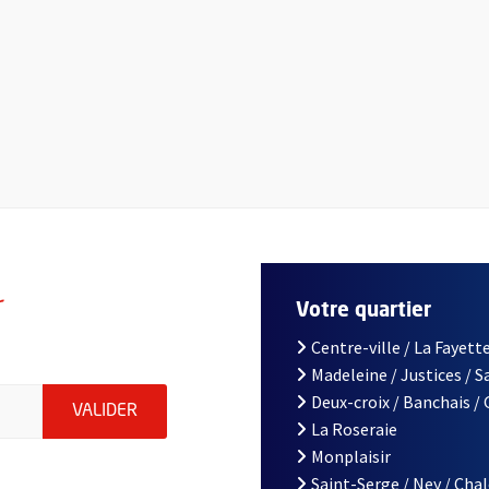
r
Votre quartier
Centre-ville / La Fayette
Madeleine / Justices / 
le d'Angers, indiquez votre email (champ obligatoire)
Deux-croix / Banchais /
ENVOYER MA DEMANDE D'INSCRIPTION À LA L
VALIDER
La Roseraie
Monplaisir
Saint-Serge / Ney / Cha