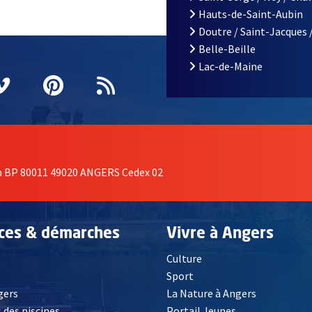
Hauts-de-Saint-Aubin
Doutre / Saint-Jacques 
Belle-Beille
Lac-de-Maine
nêtre
elle fenêtre
e nouvelle fenêtre
agram
vre une nouvelle fenêtre
Vimeo
, Ouvre une nouvelle fenêtre
Pinterest
, Ouvre une nouvelle fenêtre
Flux RSS
on BP 80011 49020 ANGERS Cedex 02
ices & démarches
Vivre à Angers
Culture
é
Sport
, Ouvre une nouvelle fenêtre
gers
La Nature à Angers
 des piscines
Portail Jeunes