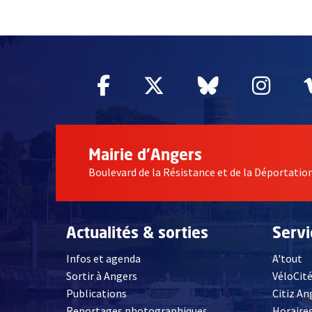
55004
Facebook
, Ouvre une nouvelle fe
Twitter
, Ouvre une nouv
Bluesky
, Ouvre un
Inst
, Ou
Mairie d'Angers
Boulevard de la Résistance et de la Déportati
Actualités & sorties
Serv
Infos et agenda
A'tout
Sortir à Angers
VéloCit
Publications
Citiz An
Reportages photographiques
Horaires