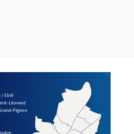
 / Eblé
Saint-Léonard
 Grand-Pigeon
ETTRE D'INFORMATION DE LA VILLE D'ANGERS
louère