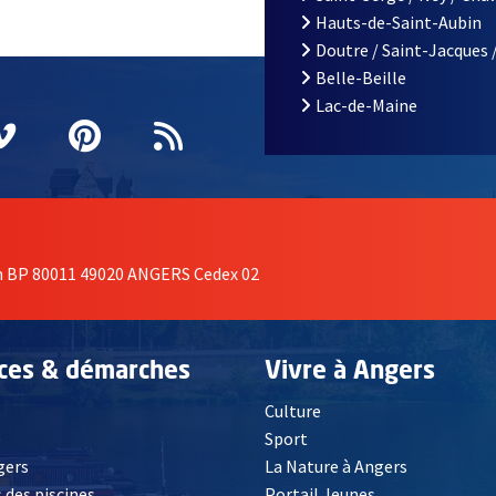
Hauts-de-Saint-Aubin
Doutre / Saint-Jacques 
Belle-Beille
Lac-de-Maine
nêtre
elle fenêtre
e nouvelle fenêtre
agram
vre une nouvelle fenêtre
Vimeo
, Ouvre une nouvelle fenêtre
Pinterest
, Ouvre une nouvelle fenêtre
Flux RSS
on BP 80011 49020 ANGERS Cedex 02
ices & démarches
Vivre à Angers
Culture
é
Sport
, Ouvre une nouvelle fenêtre
gers
La Nature à Angers
 des piscines
Portail Jeunes