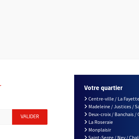
r
Votre quartier
Centre-ville / La Fayette
Madeleine / Justices / 
le d'Angers, indiquez votre email (champ obligatoire)
Deux-croix / Banchais /
ENVOYER MA DEMANDE D'INSCRIPTION À LA L
VALIDER
La Roseraie
Monplaisir
Saint-Serge / Ney / Cha