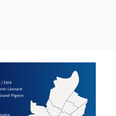
 / Eblé
Saint-Léonard
 Grand-Pigeon
ETTRE D'INFORMATION DE LA VILLE D'ANGERS
louère