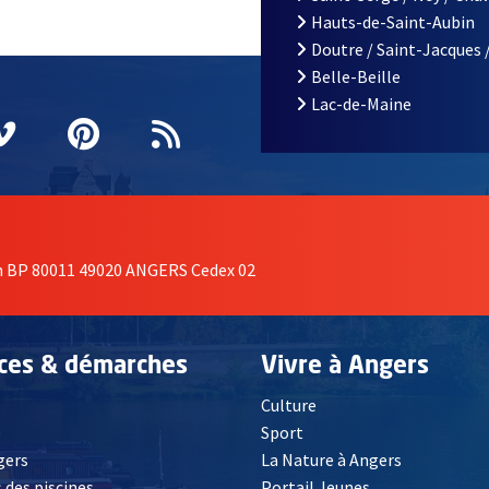
Hauts-de-Saint-Aubin
Doutre / Saint-Jacques 
Belle-Beille
Lac-de-Maine
nêtre
elle fenêtre
e nouvelle fenêtre
agram
vre une nouvelle fenêtre
Vimeo
, Ouvre une nouvelle fenêtre
Pinterest
, Ouvre une nouvelle fenêtre
Flux RSS
on BP 80011 49020 ANGERS Cedex 02
ices & démarches
Vivre à Angers
Culture
é
Sport
, Ouvre une nouvelle fenêtre
gers
La Nature à Angers
 des piscines
Portail Jeunes