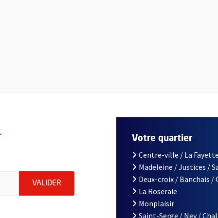
r
Votre quartier
Centre-ville / La Fayette
Madeleine / Justices / 
le d'Angers, indiquez votre email (champ obligatoire)
Deux-croix / Banchais /
ENVOYER MA DEMANDE D'INSCRIPTION À LA L
VALIDER
La Roseraie
Monplaisir
Saint-Serge / Ney / Cha