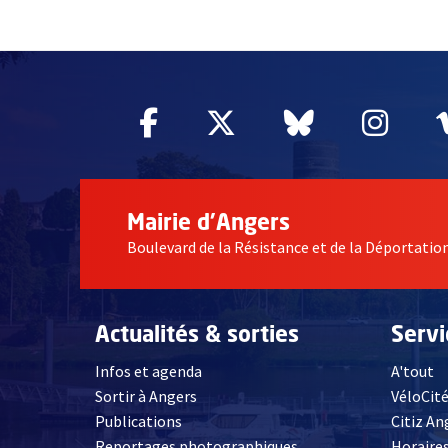
55004
Facebook
, Ouvre une nouvelle fe
Twitter
, Ouvre une nouv
Bluesky
, Ouvre un
Inst
, Ou
Mairie d'Angers
Boulevard de la Résistance et de la Déportati
Actualités & sorties
Serv
Infos et agenda
A'tout
Sortir à Angers
VéloCit
Publications
Citiz An
Reportages photographiques
Horaires