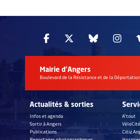
55004
Facebook
, Ouvre une nouvelle fe
Twitter
, Ouvre une nouv
Bluesky
, Ouvre un
Inst
, Ou
Mairie d'Angers
Boulevard de la Résistance et de la Déportati
Actualités & sorties
Serv
Infos et agenda
A'tout
Sortir à Angers
VéloCit
Publications
Citiz An
Reportages photographiques
Horaires