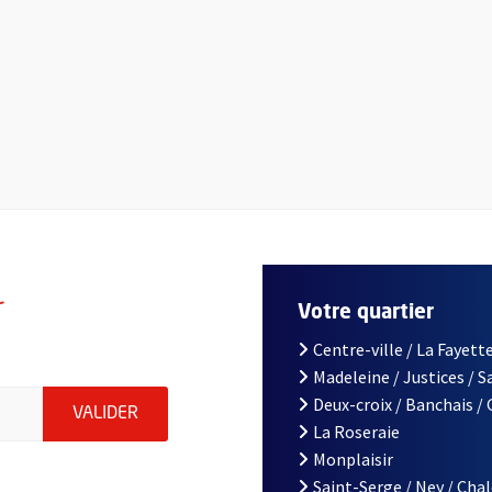
r
Votre quartier
Centre-ville / La Fayette
Madeleine / Justices / 
le d'Angers, indiquez votre email (champ obligatoire)
Deux-croix / Banchais /
ENVOYER MA DEMANDE D'INSCRIPTION À LA L
VALIDER
La Roseraie
Monplaisir
Saint-Serge / Ney / Cha