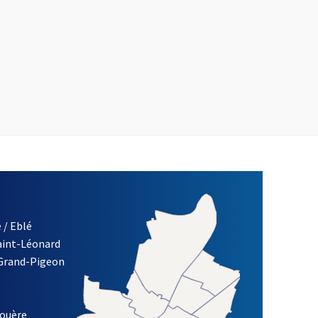
 / Eblé
Saint-Léonard
 Grand-Pigeon
ETTRE D'INFORMATION DE LA VILLE D'ANGERS
louère