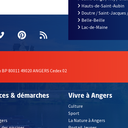
Hauts-de-Saint-Aubin
Doutre / Saint-Jacques 
Belle-Beille
Lac-de-Maine
nêtre
elle fenêtre
e nouvelle fenêtre
agram
vre une nouvelle fenêtre
Vimeo
, Ouvre une nouvelle fenêtre
Pinterest
, Ouvre une nouvelle fenêtre
Flux RSS
on BP 80011 49020 ANGERS Cedex 02
ices & démarches
Vivre à Angers
Culture
é
Sport
, Ouvre une nouvelle fenêtre
gers
La Nature à Angers
 des piscines
Portail Jeunes