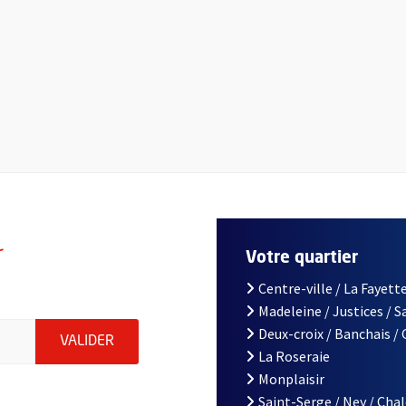
r
Votre quartier
Centre-ville / La Fayette
Madeleine / Justices / 
le d'Angers, indiquez votre email (champ obligatoire)
Deux-croix / Banchais /
ENVOYER MA DEMANDE D'INSCRIPTION À LA L
VALIDER
La Roseraie
Monplaisir
Saint-Serge / Ney / Cha