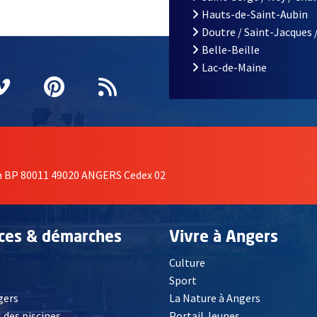
Hauts-de-Saint-Aubin
Doutre / Saint-Jacques 
Belle-Beille
Lac-de-Maine
nêtre
elle fenêtre
e nouvelle fenêtre
agram
vre une nouvelle fenêtre
Vimeo
, Ouvre une nouvelle fenêtre
Pinterest
, Ouvre une nouvelle fenêtre
Flux RSS
on BP 80011 49020 ANGERS Cedex 02
ices & démarches
Vivre à Angers
Culture
é
Sport
, Ouvre une nouvelle fenêtre
gers
La Nature à Angers
 des piscines
Portail Jeunes