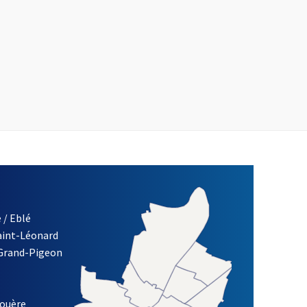
 / Eblé
Saint-Léonard
 Grand-Pigeon
ETTRE D'INFORMATION DE LA VILLE D'ANGERS
louère