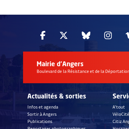
55004
Facebook
, Ouvre une nouvelle fe
Twitter
, Ouvre une nouv
Bluesky
, Ouvre un
Inst
, Ou
Mairie d'Angers
Boulevard de la Résistance et de la Déportati
Actualités & sorties
Serv
Infos et agenda
A'tout
Sortir à Angers
VéloCit
Publications
Citiz An
Reportages photographiques
Horaires