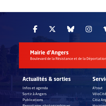
55004
Facebook
, Ouvre une nouvelle fe
Twitter
, Ouvre une nouv
Bluesky
, Ouvre un
Inst
, Ou
Mairie d'Angers
Boulevard de la Résistance et de la Déportati
Actualités & sorties
Serv
Infos et agenda
A'tout
Sortir à Angers
VéloCit
Publications
Citiz An
Reportages photographiques
Horaires