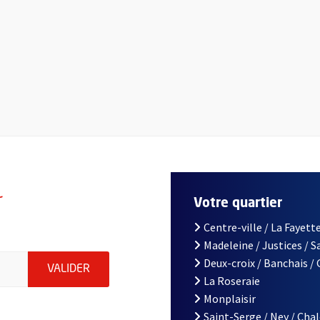
r
Votre quartier
Centre-ville / La Fayette
Madeleine / Justices / 
le d'Angers, indiquez votre email (champ obligatoire)
Deux-croix / Banchais /
ENVOYER MA DEMANDE D'INSCRIPTION À LA L
VALIDER
La Roseraie
Monplaisir
Saint-Serge / Ney / Cha