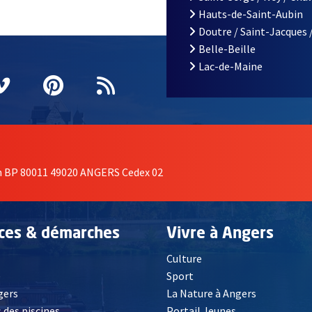
Hauts-de-Saint-Aubin
Doutre / Saint-Jacques 
Belle-Beille
Lac-de-Maine
nêtre
elle fenêtre
e nouvelle fenêtre
agram
vre une nouvelle fenêtre
Vimeo
, Ouvre une nouvelle fenêtre
Pinterest
, Ouvre une nouvelle fenêtre
Flux RSS
on BP 80011 49020 ANGERS Cedex 02
ices & démarches
Vivre à Angers
Culture
é
Sport
, Ouvre une nouvelle fenêtre
gers
La Nature à Angers
 des piscines
Portail Jeunes