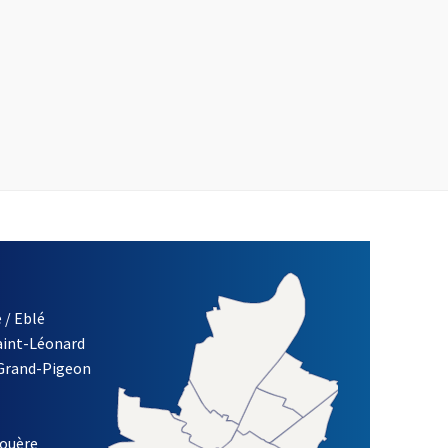
 / Eblé
Saint-Léonard
 Grand-Pigeon
ETTRE D'INFORMATION DE LA VILLE D'ANGERS
louère