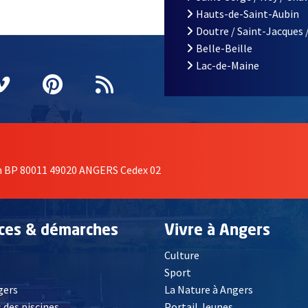
Hauts-de-Saint-Aubin
Doutre / Saint-Jacques 
Belle-Beille
Lac-de-Maine
nêtre
elle fenêtre
e nouvelle fenêtre
agram
vre une nouvelle fenêtre
Vimeo
, Ouvre une nouvelle fenêtre
Pinterest
, Ouvre une nouvelle fenêtre
Flux RSS
on BP 80011 49020 ANGERS Cedex 02
ices & démarches
Vivre à Angers
Culture
é
Sport
, Ouvre une nouvelle fenêtre
gers
La Nature à Angers
 des piscines
Portail Jeunes