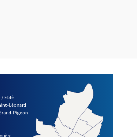
 / Eblé
Saint-Léonard
 Grand-Pigeon
ETTRE D'INFORMATION DE LA VILLE D'ANGERS
louère