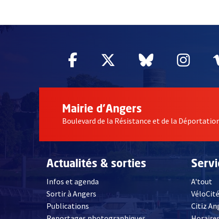
55004
Facebook
, Ouvre une nouvelle fe
Twitter
, Ouvre une nouv
Bluesky
, Ouvre un
Inst
, Ou
Mairie d'Angers
Boulevard de la Résistance et de la Déportati
Actualités & sorties
Serv
Infos et agenda
A'tout
Sortir à Angers
VéloCit
Publications
Citiz An
Reportages photographiques
Horaires