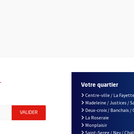
r
Votre quartier
Centre-ville / La Fayette
Madeleine / Justices / 
le d'Angers, indiquez votre email (champ obligatoire)
Deux-croix / Banchais /
ENVOYER MA DEMANDE D'INSCRIPTION À LA L
VALIDER
La Roseraie
Monplaisir
Saint-Serge / Ney / Cha