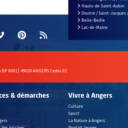
Hauts-de-Saint-Aubin
Doutre / Saint-Jacques 
Belle-Beille
Lac-de-Maine
nêtre
elle fenêtre
e nouvelle fenêtre
agram
vre une nouvelle fenêtre
Vimeo
, Ouvre une nouvelle fenêtre
Pinterest
, Ouvre une nouvelle fenêtre
Flux RSS
on BP 80011 49020 ANGERS Cedex 02
ices & démarches
Vivre à Angers
Culture
é
Sport
, Ouvre une nouvelle fenêtre
gers
La Nature à Angers
 des piscines
Portail Jeunes