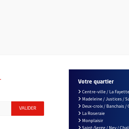
r
Votre quartier
Centre-ville / La Fayette
Madeleine / Justices / 
le d'Angers, indiquez votre email (champ obligatoire)
Deux-croix / Banchais /
ENVOYER MA DEMANDE D'INSCRIPTION À LA L
VALIDER
La Roseraie
Monplaisir
Saint-Serge / Ney / Cha