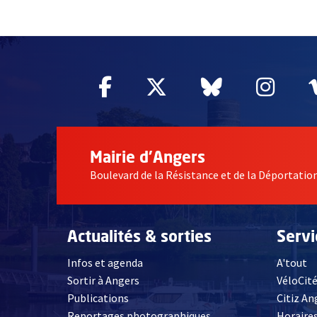
55004
Facebook
, Ouvre une nouvelle fe
Twitter
, Ouvre une nouv
Bluesky
, Ouvre un
Inst
, Ou
Mairie d'Angers
Boulevard de la Résistance et de la Déportati
Actualités & sorties
Serv
Infos et agenda
A'tout
Sortir à Angers
VéloCit
Publications
Citiz An
Reportages photographiques
Horaires