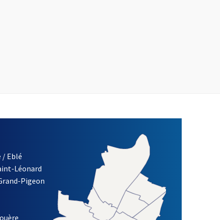
 / Eblé
Saint-Léonard
 Grand-Pigeon
ETTRE D'INFORMATION DE LA VILLE D'ANGERS
louère